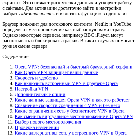
скрипты. Это снижает риск утечки данных и ускоряет работу
с сайтами. Для активации достаточно зайти в настройки,
выбрать
«Безопасность»
и включить функцию в один клик.
Браузер подходит для потокового контента: Netflix и YouTube
определяют местоположение как выбранную вами страну.
Однако некоторые сервисы, например BBC iPlayer, могут
распознавать и блокировать трафик. В таких случаях помогает
ручная смена сервера.
Содержание
Opera VPN: безопасный и быстрый браузерный серфинг
Как Opera VPN защищает ваши данные
Скорость и удобство
Как включить встроенный VPN в браузере Opera
Настройка VPN
Дополнительные опции
Какие данные защищает Opera VPN и как это работает
Сравнение скорости соединения с VPN и без него
Какие ограничения есть у бесплатного VPN в Opera
Как сменить виртуальное местоположение в Opera VPN
Выбор нового местоположения
Проверка изменений
Какие альтернативы есть у встроенного VPN в Opera