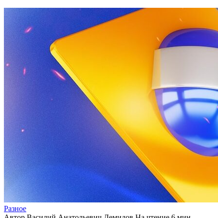
Разное
Автор
Василий Анатольевич Демидов
На чтение
6 мин