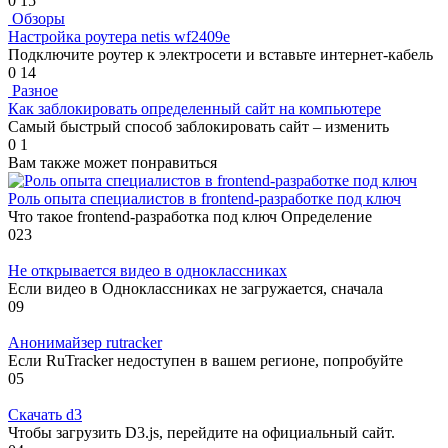
0
15
Обзоры
Настройка роутера netis wf2409e
Подключите роутер к электросети и вставьте интернет-кабель
0
14
Разное
Как заблокировать определенный сайт на компьютере
Самый быстрый способ заблокировать сайт – изменить
0
1
Вам также может понравиться
Роль опыта специалистов в frontend-разработке под ключ
Что такое frontend-разработка под ключ Определение
0
23
Не открывается видео в одноклассниках
Если видео в Одноклассниках не загружается, сначала
0
9
Анонимайзер rutracker
Если RuTracker недоступен в вашем регионе, попробуйте
0
5
Скачать d3
Чтобы загрузить D3.js, перейдите на официальный сайт.