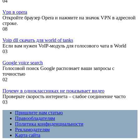
0
4
Vpn в opera
Откройте браузер Opera и нажмите на значок VPN в адресной
строке.
0
8
Voip dll скачать для world of tanks
Если вам нужен VoIP-модуль для голосового чата в World
0
3
Google voice search
Голосовой поиск Google распознает ваши запросы с
точностью
0
2
Почему в одноклассниках не показывает видео
Проверьте скорость интернета – слабое соединение часто
0
3
Пришлите нам статью
Правообладателям
Политика конфиденциальности
Рекламодателям
Карта сайта