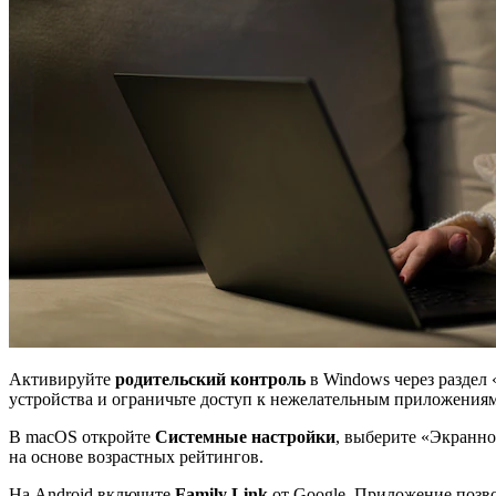
Активируйте
родительский контроль
в Windows через раздел 
устройства и ограничьте доступ к нежелательным приложениям
В macOS откройте
Системные настройки
, выберите «Экранно
на основе возрастных рейтингов.
На Android включите
Family Link
от Google. Приложение позво