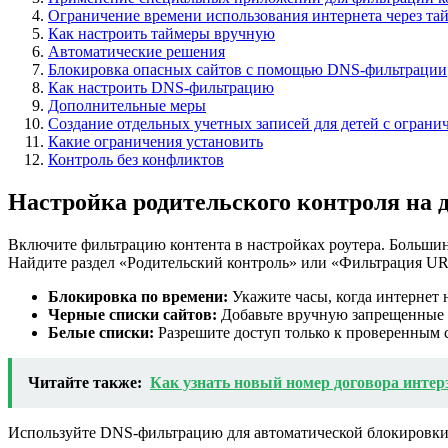
Ограничение времени использования интернета через та
Как настроить таймеры вручную
Автоматические решения
Блокировка опасных сайтов с помощью DNS-фильтрации
Как настроить DNS-фильтрацию
Дополнительные меры
Создание отдельных учетных записей для детей с огран
Какие ограничения установить
Контроль без конфликтов
Настройка родительского контроля на 
Включите фильтрацию контента в настройках роутера. Больши
Найдите раздел «Родительский контроль» или «Фильтрация URL
Блокировка по времени:
Укажите часы, когда интернет н
Черные списки сайтов:
Добавьте вручную запрещенные к
Белые списки:
Разрешите доступ только к проверенным с
Читайте также:
Как узнать новый номер договора интер
Используйте DNS-фильтрацию для автоматической блокировки 