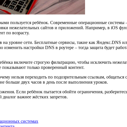
орыми пользуется ребёнок. Современные операционные системы 
овки нежелательных сайтов и приложений. Например, в iOS фун
нт по возрасту.
 на уровне сети. Бесплатные сервисы, такие как Яндекс.DNS ил
 изменить настройки DNS в роутере – тогда защита будет работ
 ребёнка включите строгую фильтрацию, чтобы исключить нежела
е показывают только проверенный контент.
очему нельзя переходить по подозрительным ссылкам, общаться 
не больше двух часов в день после выполнения уроков.
ожения. Если ребёнок пытается обойти ограничения, разберитес
й диалог важнее жёстких запретов.
рационных системах
онтента