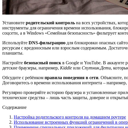
Установите
родительский контроль
на всех устройствах, кот
инструменты для ограничения времени использования, блокир
соцсети, а в Windows «Семейная безопасность» фильтрует конте
Используйте
DNS-фильтрацию
для блокировки опасных сайтов
ресурсам с вредоносным или взрослым содержимым. Достаточно
планшеты.
Настройте
безопасный поиск
в Google и YouTube. В аккаунте
детские браузеры, например,
Kiddle
или
Спутник.Дети
, которы
Обсудите с ребёнком
правила поведения в сети
. Объясните, п
Договоритесь о времени использования интернета – например, 
Регулярно проверяйте историю браузера и установленные прил
технические средства – лишь часть защиты, доверие и открыты
Содержание
Настройка родительского контроля на домашнем роутере
Использование встроенных функций ограничений в опе
Применение специальных приложений для фильтрации к