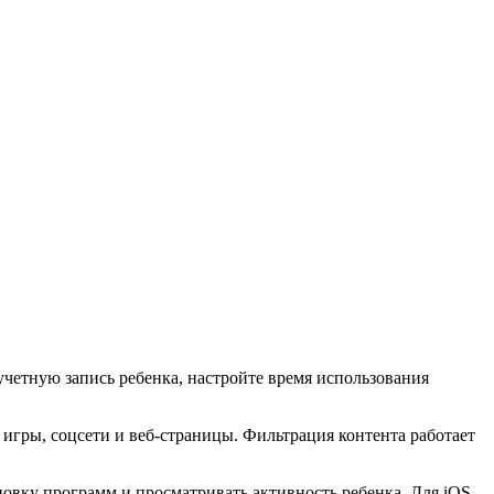
учетную запись ребенка, настройте время использования
 игры, соцсети и веб-страницы. Фильтрация контента работает
овку программ и просматривать активность ребенка. Для iOS