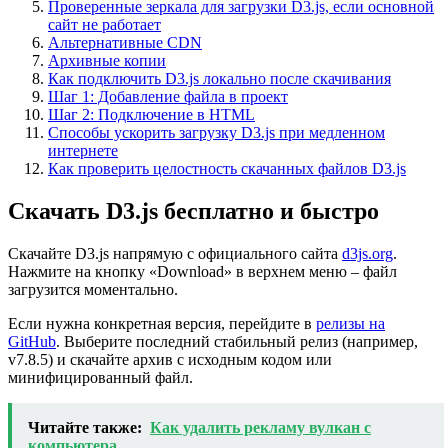
Проверенные зеркала для загрузки D3.js, если основной
сайт не работает
Альтернативные CDN
Архивные копии
Как подключить D3.js локально после скачивания
Шаг 1: Добавление файла в проект
Шаг 2: Подключение в HTML
Способы ускорить загрузку D3.js при медленном
интернете
Как проверить целостность скачанных файлов D3.js
Скачать D3.js бесплатно и быстро
Скачайте D3.js напрямую с официального сайта
d3js.org
.
Нажмите на кнопку «Download» в верхнем меню – файл
загрузится моментально.
Если нужна конкретная версия, перейдите в
релизы на
GitHub
. Выберите последний стабильный релиз (например,
v7.8.5) и скачайте архив с исходным кодом или
минифицированный файл.
Читайте также:
Как удалить рекламу вулкан с
компьютера