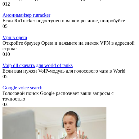
0
12
Анонимайзер rutracker
Если RuTracker недоступен в вашем регионе, попробуйте
0
5
Vpn в opera
Откройте браузер Opera и нажмите на значок VPN в адресной
строке.
0
10
Voip dll скачать для world of tanks
Если вам нужен VoIP-модуль для голосового чата в World
0
5
Google voice search
Голосовой поиск Google распознает ваши запросы с
точностью
0
3