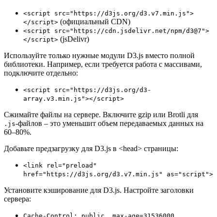
<script src="https://d3js.org/d3.v7.min.js">
(официальный CDN)
</script>
<script src="https://cdn.jsdelivr.net/npm/d3@7">
(jsDelivr)
</script>
Используйте только нужные модули D3.js вместо полной
библиотеки. Например, если требуется работа с массивами,
подключите отдельно:
<script src="https://d3js.org/d3-
array.v3.min.js"></script>
Сжимайте файлы на сервере. Включите gzip или Brotli для
-файлов – это уменьшит объем передаваемых данных на
.js
60–80%.
Добавьте предзагрузку для D3.js в <head> страницы:
<link rel="preload"
href="https://d3js.org/d3.v7.min.js" as="script">
Установите кэширование для D3.js. Настройте заголовки
сервера:
Cache-Control: public, max-age=31536000