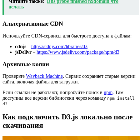
Читайте также:
Dns probe finished nxdomain что
делать
Альтернативные CDN
Используйте CDN-сервисы для быстрого доступа к файлам:
cdnjs
–
https://cdnjs.com/libraries/d3
jsDelivr
–
https://www.jsdelivr.com/package/npm/d3
Архивные копии
Проверьте
Wayback Machine
. Сервис сохраняет старые версии
сайта, включая файлы для загрузки.
Если ссылки не работают, попробуйте поиск в
npm
. Там
доступны все версии библиотеки через команду
npm install
.
d3
Как подключить D3.js локально после
скачивания