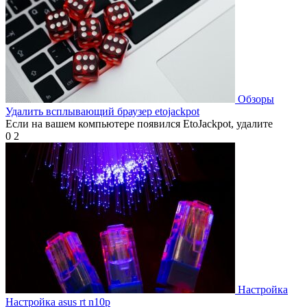
Обзоры
Удалить всплывающий браузер etojackpot
Если на вашем компьютере появился EtoJackpot, удалите
0
2
Настройка
Настройка asus rt n10p