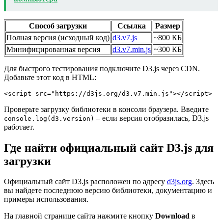
Способ загрузки
Ссылка
Размер
Полная версия (исходный код)
d3.v7.js
~800 КБ
Минифицированная версия
d3.v7.min.js
~300 КБ
Для быстрого тестирования подключите D3.js через CDN.
Добавьте этот код в HTML:
<script src="https://d3js.org/d3.v7.min.js"></script>
Проверьте загрузку библиотеки в консоли браузера. Введите
– если версия отобразилась, D3.js
console.log(d3.version)
работает.
Где найти официальный сайт D3.js для
загрузки
Официальный сайт D3.js расположен по адресу
d3js.org
. Здесь
вы найдете последнюю версию библиотеки, документацию и
примеры использования.
На главной странице сайта нажмите кнопку
Download
в