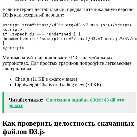
Если интернет нестабильный, предлагайте локальную версию
D3.js как резервный вариант:
<script src="https://d3js.org/d3.v7.min.js"></script>

<script>

if (typeof d3 === 'undefined') {

document.write('<script src="/local/d3.v7.min.js"><\/sc
}

</script>
Минимизируйте использование D3.js на мобильных
устройствах. Для простых графиков попробуйте легковесные
альтернативы:
Chart.js (11 КБ в сжатом виде)
Lightweight Charts от TradingView (30 КБ)
Читайте также:
Системная ошибка d3dx9 43 dll что
делать
Как проверить целостность скачанных
файлов D3.js