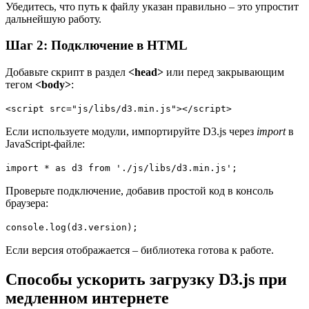
Убедитесь, что путь к файлу указан правильно – это упростит
дальнейшую работу.
Шаг 2: Подключение в HTML
Добавьте скрипт в раздел
<head>
или перед закрывающим
тегом
<body>
:
<script src="js/libs/d3.min.js"></script>
Если используете модули, импортируйте D3.js через
import
в
JavaScript-файле:
import * as d3 from './js/libs/d3.min.js';
Проверьте подключение, добавив простой код в консоль
браузера:
console.log(d3.version);
Если версия отображается – библиотека готова к работе.
Способы ускорить загрузку D3.js при
медленном интернете