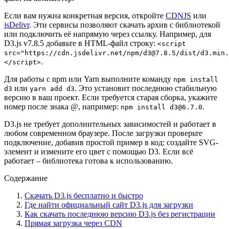
Если вам нужна конкретная версия, откройте
CDNJS
или
jsDelivr
. Эти сервисы позволяют скачать архив с библиотекой
или подключить её напрямую через ссылку. Например, для
D3.js v7.8.5 добавьте в HTML-файл строку:
<script
src="https://cdn.jsdelivr.net/npm/d3@7.8.5/dist/d3.min.
.
</script>
Для работы с npm или Yarn выполните команду
npm install
или
. Это установит последнюю стабильную
d3
yarn add d3
версию в ваш проект. Если требуется старая сборка, укажите
номер после знака @, например:
.
npm install d3@6.7.0
D3.js не требует дополнительных зависимостей и работает в
любом современном браузере. После загрузки проверьте
подключение, добавив простой пример в код: создайте SVG-
элемент и измените его цвет с помощью D3. Если всё
работает – библиотека готова к использованию.
Содержание
Скачать D3.js бесплатно и быстро
Где найти официальный сайт D3.js для загрузки
Как скачать последнюю версию D3.js без регистрации
Прямая загрузка через CDN