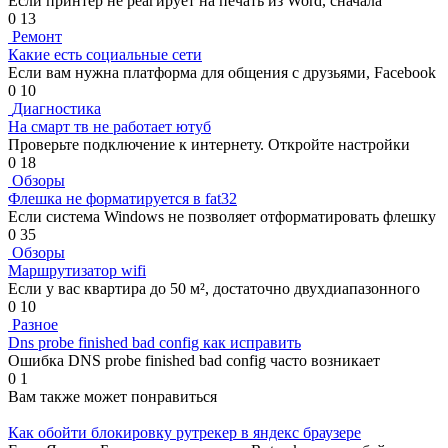
Если принтер не реагирует на печать из Word, сначала
0
13
Ремонт
Какие есть социальные сети
Если вам нужна платформа для общения с друзьями, Facebook
0
10
Диагностика
На смарт тв не работает ютуб
Проверьте подключение к интернету. Откройте настройки
0
18
Обзоры
Флешка не форматируется в fat32
Если система Windows не позволяет отформатировать флешку
0
35
Обзоры
Маршрутизатор wifi
Если у вас квартира до 50 м², достаточно двухдиапазонного
0
10
Разное
Dns probe finished bad config как исправить
Ошибка DNS probe finished bad config часто возникает
0
1
Вам также может понравиться
Как обойти блокировку рутрекер в яндекс браузере