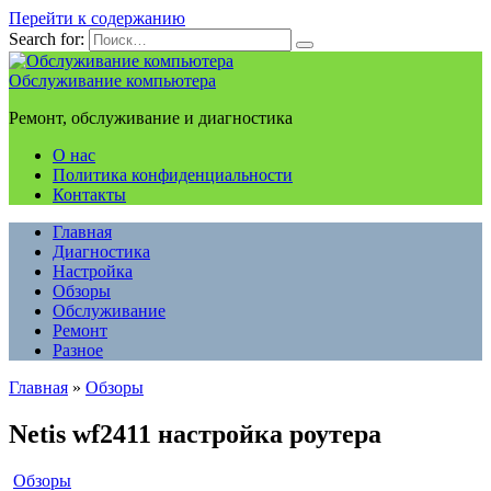
Перейти к содержанию
Search for:
Обслуживание компьютера
Ремонт, обслуживание и диагностика
О нас
Политика конфиденциальности
Контакты
Главная
Диагностика
Настройка
Обзоры
Обслуживание
Ремонт
Разное
Главная
»
Обзоры
Netis wf2411 настройка роутера
Обзоры