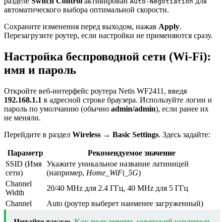
разделе
Switch Control
активирован
для
Auto-Negotiation
автоматического выбора оптимальной скорости.
Сохраните изменения перед выходом, нажав
Apply
.
Перезагрузите роутер, если настройки не применяются сразу.
Настройка беспроводной сети (Wi-Fi):
имя и пароль
Откройте веб-интерфейс роутера Netis WF2411, введя
192.168.1.1
в адресной строке браузера. Используйте логин и
пароль по умолчанию (обычно
admin/admin
), если ранее их
не меняли.
Перейдите в раздел
Wireless
→
Basic Settings
. Здесь задайте:
Параметр
Рекомендуемое значение
SSID (Имя
Укажите уникальное название латиницей
сети)
(например,
Home_WiFi_5G
)
Channel
20/40 MHz для 2.4 ГГц, 40 MHz для 5 ГГц
Width
Channel
Auto (роутер выберет наименее загруженный)
Читайте также:
Как подключить советский усилитель