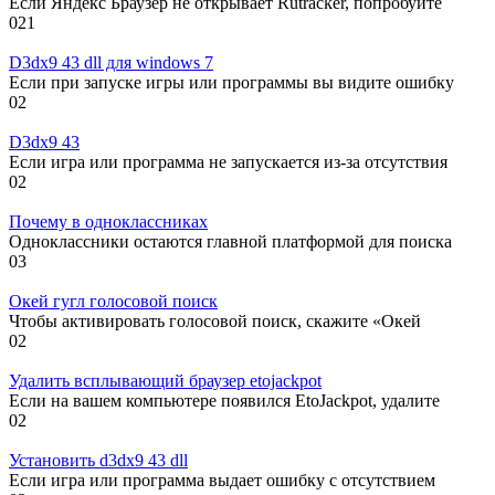
Если Яндекс Браузер не открывает Rutracker, попробуйте
0
21
D3dx9 43 dll для windows 7
Если при запуске игры или программы вы видите ошибку
0
2
D3dx9 43
Если игра или программа не запускается из-за отсутствия
0
2
Почему в одноклассниках
Одноклассники остаются главной платформой для поиска
0
3
Окей гугл голосовой поиск
Чтобы активировать голосовой поиск, скажите «Окей
0
2
Удалить всплывающий браузер etojackpot
Если на вашем компьютере появился EtoJackpot, удалите
0
2
Установить d3dx9 43 dll
Если игра или программа выдает ошибку с отсутствием