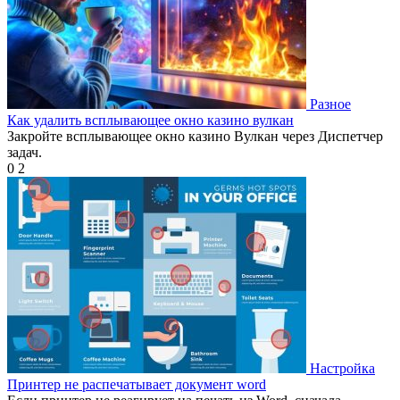
Разное
Как удалить всплывающее окно казино вулкан
Закройте всплывающее окно казино Вулкан через Диспетчер
задач.
0
2
Настройка
Принтер не распечатывает документ word