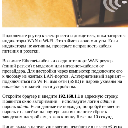
Подключите роутер к электросети и дождитесь, пока загорятся
индикаторы WAN и Wi-Fi. Это займет около минуты. Если
индикаторы не активны, проверьте исправность кабеля
питания и розетки.
Возьмите Ethernet-кабель и соедините порт WAN роутера
(синий разъем) с модемом или интернет-кабелем от
провайдера. Для настройки через компьютер подключите его
к любому из желтых LAN-портов. Альтернативный вариант –
подключиться по Wi-Fi: имя сети (SSID) и пароль указаны на
наклейке в нижней части устройства.
Откройте браузер и введите
192.168.1.1
в адресную строку.
Появится окно авторизации – используйте логин
admin
и
пароль
admin
. Если данные не подходят, попробуйте ввести
пароль с наклейки на роутере или выполните сброс к
заводским настройкам, зажав кнопку Reset на 10 секунд.
После входа в панель управления перейдите в раздел
«Сеть»