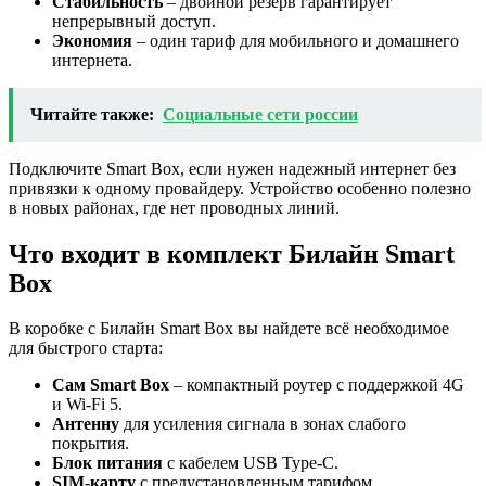
Стабильность
– двойной резерв гарантирует
непрерывный доступ.
Экономия
– один тариф для мобильного и домашнего
интернета.
Читайте также:
Социальные сети россии
Подключите Smart Box, если нужен надежный интернет без
привязки к одному провайдеру. Устройство особенно полезно
в новых районах, где нет проводных линий.
Что входит в комплект Билайн Smart
Box
В коробке с Билайн Smart Box вы найдете всё необходимое
для быстрого старта:
Сам Smart Box
– компактный роутер с поддержкой 4G
и Wi-Fi 5.
Антенну
для усиления сигнала в зонах слабого
покрытия.
Блок питания
с кабелем USB Type-C.
SIM-карту
с предустановленным тарифом