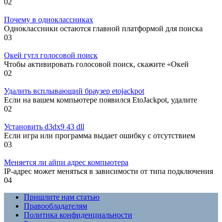
0
2
Почему в одноклассниках
Одноклассники остаются главной платформой для поиска
0
3
Окей гугл голосовой поиск
Чтобы активировать голосовой поиск, скажите «Окей
0
2
Удалить всплывающий браузер etojackpot
Если на вашем компьютере появился EtoJackpot, удалите
0
2
Установить d3dx9 43 dll
Если игра или программа выдает ошибку с отсутствием
0
3
Меняется ли айпи адрес компьютера
IP-адрес может меняться в зависимости от типа подключения
0
4
Пришлите нам статью
Правообладателям
Политика конфиденциальности