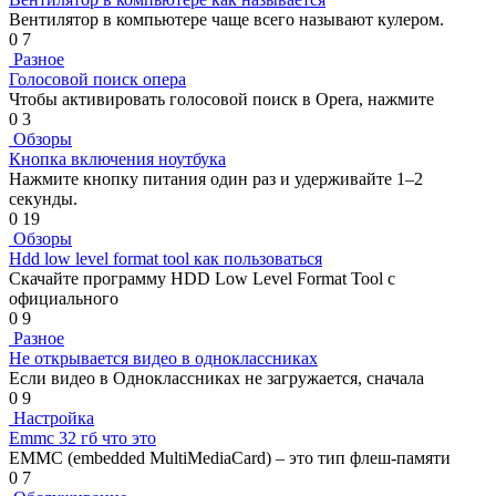
Вентилятор в компьютере чаще всего называют кулером.
0
7
Разное
Голосовой поиск опера
Чтобы активировать голосовой поиск в Opera, нажмите
0
3
Обзоры
Кнопка включения ноутбука
Нажмите кнопку питания один раз и удерживайте 1–2
секунды.
0
19
Обзоры
Hdd low level format tool как пользоваться
Скачайте программу HDD Low Level Format Tool с
официального
0
9
Разное
Не открывается видео в одноклассниках
Если видео в Одноклассниках не загружается, сначала
0
9
Настройка
Emmc 32 гб что это
EMMC (embedded MultiMediaCard) – это тип флеш-памяти
0
7