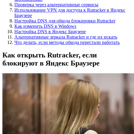
Проверка через альтернативные сервисы
Использование VPN для доступа к Rutracker в Яндекс
Браузере
Настройка DNS для обхода блокировки Rutracker
Как изменить DNS в Windows
Настройка DNS в Яндекс Браузере
Альтернативные зеркала Rutracker и где их искать
Что делать, если методы обхода перестали работать
Как открыть Rutracker, если
блокируют в Яндекс Браузере