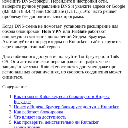
изменить DNS-серверы. Перейдите в настройки сети,
выберите ручное управление DNS и укажите адреса от Google
(8.8.8.8 и 8.8.4.4) или Cloudflare (1.1.1.1). Это часто решает
проблему без дополнительных программ.
Когда DNS-смена не помогает, установите расширение для
обхода блокировок.
Hola VPN
или
FriGate
работают
напрямую из магазина дополнений Яндекс Браузера.
Активируйте их перед входом на Rutracker – сайт загрузится
через альтернативный сервер.
Для стабильного доступа используйте Tor-браузер или Tails
OS. Они автоматически перенаправляют трафик через
защищённые узлы. Rutracker останется доступен даже при
региональных ограничениях, но скорость соединения может
снизиться.
Содержание
Как открыть Rutracker, если блокируют в Яндекс
Браузере
Почему Яндекс Браузер блокирует доступ к Rutracker
Как работает блокировка
Что влияет на доступность
Как проверить, действительно ли Rutracker
заблокирован