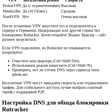
VPN
Бесплатный режим
Скорость
ProtonVPN
Да (с ограничениями)
Высокая
Windscribe
Да (10 ГБ/мес)
Средняя
NordVPN
Нет
Очень высокая
После установки VPN запустите его и подключитесь к
серверу в Германии, Нидерландах или другой стране без
блокировки Rutracker. Затем откройте Яндекс Браузер – сайт
должен загрузиться.
Если VPN подключен, но Rutracker не открывается,
попробуйте:
Очистить кеш браузера (Ctrl+Shift+Del).
Использовать режим инкогнито (Ctrl+Shift+N).
Проверить, нет ли утечек DNS через сервисы типа
ipleak.net.
Бесплатные VPN могут замедлять скорость или ограничивать
трафик. Для стабильного доступа лучше выбрать платный
тариф с поддержкой P2P.
Настройка DNS для обхода блокировки
Rutracker