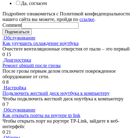
Да, согласен
Подробнее ознакомиться с Политикой конфиденциальности
нашего сайта вы можете, пройдя по
ссылке
.
Comment
Подписаться
Обслуживание
Как улучшить охлаждение ноутбука
Очистите вентиляционные отверстия от пыли – это первый
0
15
Диагностика
Ремонт ubiquiti после грозы
После грозы первым делом отключите поврежденное
оборудование от сети.
0
8
Настройка
Подключить жесткий диск ноутбука к компьютеру
Чтобы подключить жесткий диск ноутбука к компьютеру
0
7
Обслуживание
Как открыть порты на роутере tp link
Чтобы открыть порт на роутере TP-Link, зайдите в веб-
интерфейс
0
21
Обзоры