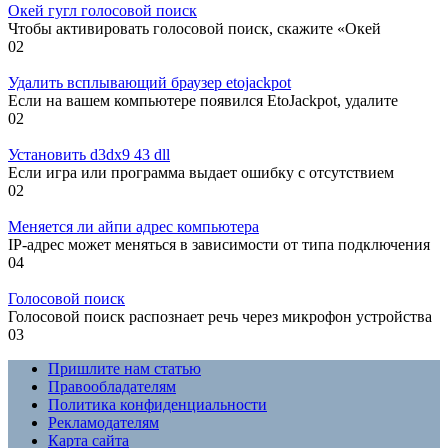
Окей гугл голосовой поиск
Чтобы активировать голосовой поиск, скажите «Окей
0
2
Удалить всплывающий браузер etojackpot
Если на вашем компьютере появился EtoJackpot, удалите
0
2
Установить d3dx9 43 dll
Если игра или программа выдает ошибку с отсутствием
0
2
Меняется ли айпи адрес компьютера
IP-адрес может меняться в зависимости от типа подключения
0
4
Голосовой поиск
Голосовой поиск распознает речь через микрофон устройства
0
3
Пришлите нам статью
Правообладателям
Политика конфиденциальности
Рекламодателям
Карта сайта