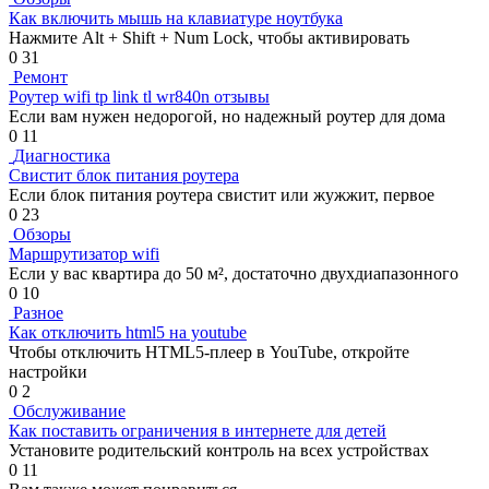
Как включить мышь на клавиатуре ноутбука
Нажмите Alt + Shift + Num Lock, чтобы активировать
0
31
Ремонт
Роутер wifi tp link tl wr840n отзывы
Если вам нужен недорогой, но надежный роутер для дома
0
11
Диагностика
Свистит блок питания роутера
Если блок питания роутера свистит или жужжит, первое
0
23
Обзоры
Маршрутизатор wifi
Если у вас квартира до 50 м², достаточно двухдиапазонного
0
10
Разное
Как отключить html5 на youtube
Чтобы отключить HTML5-плеер в YouTube, откройте
настройки
0
2
Обслуживание
Как поставить ограничения в интернете для детей
Установите родительский контроль на всех устройствах
0
11