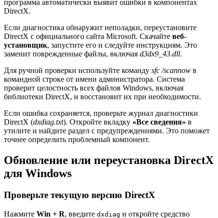
программа автоматически выявит ошибки в компонентах
DirectX.
Если диагностика обнаружит неполадки, переустановите
DirectX с официального сайта Microsoft. Скачайте
веб-
установщик
, запустите его и следуйте инструкциям. Это
заменит поврежденные файлы, включая
d3dx9_43.dll
.
Для ручной проверки используйте команду
sfc /scannow
в
командной строке от имени администратора. Система
проверит целостность всех файлов Windows, включая
библиотеки DirectX, и восстановит их при необходимости.
Если ошибка сохраняется, проверьте журнал диагностики
DirectX (
dxdiag.txt
). Откройте вкладку
«Все сведения»
в
утилите и найдите раздел с предупреждениями. Это поможет
точнее определить проблемный компонент.
Обновление или переустановка DirectX
для Windows
Проверьте текущую версию DirectX
Нажмите
Win + R
, введите
и откройте средство
dxdiag