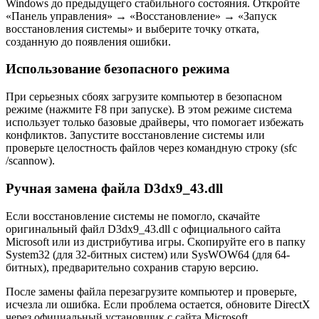
Windows до предыдущего стабильного состояния. Откройте
«Панель управления» → «Восстановление» → «Запуск
восстановления системы» и выберите точку отката,
созданную до появления ошибки.
Использование безопасного режима
При серьезных сбоях загрузите компьютер в безопасном
режиме (нажмите F8 при запуске). В этом режиме система
использует только базовые драйверы, что помогает избежать
конфликтов. Запустите восстановление системы или
проверьте целостность файлов через командную строку (sfc
/scannow).
Ручная замена файла D3dx9_43.dll
Если восстановление системы не помогло, скачайте
оригинальный файл D3dx9_43.dll с официального сайта
Microsoft или из дистрибутива игры. Скопируйте его в папку
System32 (для 32-битных систем) или SysWOW64 (для 64-
битных), предварительно сохранив старую версию.
После замены файла перезагрузите компьютер и проверьте,
исчезла ли ошибка. Если проблема остается, обновите DirectX
через официальный установщик с сайта Microsoft.