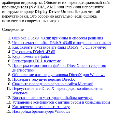
драйверов видеокарты. Обновите их через официальный сайт
производителя (NVIDIA, AMD или Intel) или используйте
инструмент вроде
Display Driver Uninstaller
для чистой
переустановки. Это особенно актуально, если ошибка
появляется в современных играх.
Содержание
Ошибка D3dx9_43.dll: причины и способы решения
Что означает ошибка D3dx9_43.dll и когда она возникает
Как скачать и установить файл D3dx9_43.dll вручную
Где скачать D3dx9_43.dll
Куда поместить файл
Регистрация DLL в системе
Проверка целостности файлов DirectX через средство
диагностики
Обновление или переустановка DirectX для Windows
Проверьте текущую версию DirectX
Скачайте последнюю версию с сайта Microsoft
Переустановите DirectX через средство обновления
Windows
Восстановите отсутствующие файлы вручную
Устранение конфликтов с антивирусом и брандмауэром
Как временно отключить защиту
Настройка брандмауэра Windows