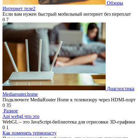
Обзоры
Интернет теле2
Если вам нужен быстрый мобильный интернет без переплат
0
7
Диагностика
Mediarouter.home
Подключите MediaRouter Home к телевизору через HDMI-порт
0
35
Разное
Api webgl что это
WebGL – это JavaScript-библиотека для отрисовки 3D-графики
0
1
Как поменять термопасту