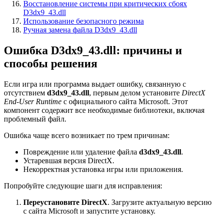
Восстановление системы при критических сбоях
D3dx9_43.dll
Использование безопасного режима
Ручная замена файла D3dx9_43.dll
Ошибка D3dx9_43.dll: причины и
способы решения
Если игра или программа выдает ошибку, связанную с
отсутствием
d3dx9_43.dll
, первым делом установите
DirectX
End-User Runtime
с официального сайта Microsoft. Этот
компонент содержит все необходимые библиотеки, включая
проблемный файл.
Ошибка чаще всего возникает по трем причинам:
Повреждение или удаление файла
d3dx9_43.dll
.
Устаревшая версия DirectX.
Некорректная установка игры или приложения.
Попробуйте следующие шаги для исправления:
Переустановите DirectX
. Загрузите актуальную версию
с сайта Microsoft и запустите установку.