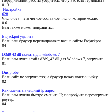
Перед началом работы убедитесь, что у вас есть термопаста
0
13
Настройка
628
Число 628 – это четное составное число, которое можно
0
6
Вам также может понравиться
Etojackpot удалить
Если ваш браузер перенаправляет вас на сайты Etojackpot
0
4
D3d9 43 dll скачать для windows 7
Если вам нужен файл d3d9_43.dll для Windows 7, загрузите
0
1
Dns probe
Если сайт не загружается, а браузер показывает ошибку
0
2
Как сменить внешний ip адрес
Если вам нужно быстро сменить IP, попробуйте перезагрузить
роутер.
0
4