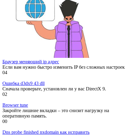
Браузер меняющий ip адрес
Если вам нужно быстро изменить IP без сложных настроек
0
4
Ошибка d3dx9 43 dll
Сначала проверьте, установлен ли у вас DirectX 9.
0
2
Browser tune
Закройте лишние вкладки – это снизит нагрузку на
оперативную память.
0
0
Dns probe finished nxdomain как исправить