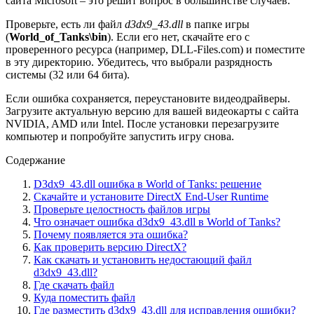
сайта Microsoft – это решит вопрос в большинстве случаев.
Проверьте, есть ли файл
d3dx9_43.dll
в папке игры
(
World_of_Tanks\bin
). Если его нет, скачайте его с
проверенного ресурса (например, DLL-Files.com) и поместите
в эту директорию. Убедитесь, что выбрали разрядность
системы (32 или 64 бита).
Если ошибка сохраняется, переустановите видеодрайверы.
Загрузите актуальную версию для вашей видеокарты с сайта
NVIDIA, AMD или Intel. После установки перезагрузите
компьютер и попробуйте запустить игру снова.
Содержание
D3dx9_43.dll ошибка в World of Tanks: решение
Скачайте и установите DirectX End-User Runtime
Проверьте целостность файлов игры
Что означает ошибка d3dx9_43.dll в World of Tanks?
Почему появляется эта ошибка?
Как проверить версию DirectX?
Как скачать и установить недостающий файл
d3dx9_43.dll?
Где скачать файл
Куда поместить файл
Где разместить d3dx9_43.dll для исправления ошибки?