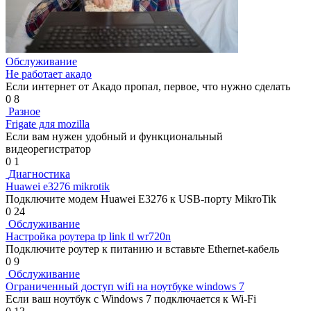
Обслуживание
Не работает акадо
Если интернет от Акадо пропал, первое, что нужно сделать
0
8
Разное
Frigate для mozilla
Если вам нужен удобный и функциональный
видеорегистратор
0
1
Диагностика
Huawei e3276 mikrotik
Подключите модем Huawei E3276 к USB-порту MikroTik
0
24
Обслуживание
Настройка роутера tp link tl wr720n
Подключите роутер к питанию и вставьте Ethernet-кабель
0
9
Обслуживание
Ограниченный доступ wifi на ноутбуке windows 7
Если ваш ноутбук с Windows 7 подключается к Wi-Fi