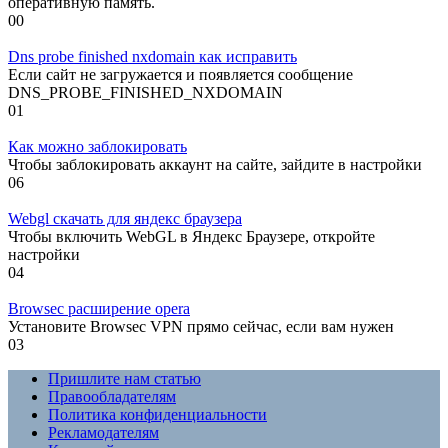
оперативную память.
0
0
Dns probe finished nxdomain как исправить
Если сайт не загружается и появляется сообщение
DNS_PROBE_FINISHED_NXDOMAIN
0
1
Как можно заблокировать
Чтобы заблокировать аккаунт на сайте, зайдите в настройки
0
6
Webgl скачать для яндекс браузера
Чтобы включить WebGL в Яндекс Браузере, откройте
настройки
0
4
Browsec расширение opera
Установите Browsec VPN прямо сейчас, если вам нужен
0
3
Пришлите нам статью
Правообладателям
Политика конфиденциальности
Рекламодателям