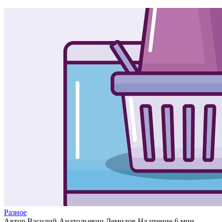
Разное
Автор
Василий Анатольевич Демидов
На чтение
6 мин