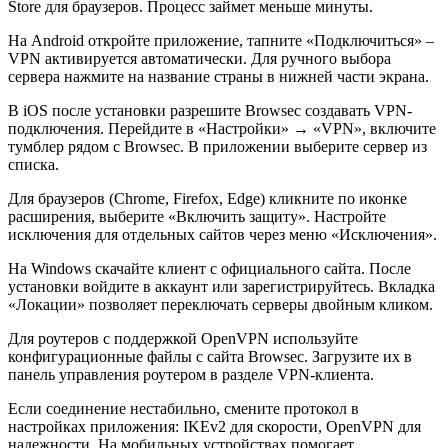
Store для браузеров. Процесс займет меньше минуты.
На Android откройте приложение, тапните «Подключиться» –
VPN активируется автоматически. Для ручного выбора
сервера нажмите на название страны в нижней части экрана.
В iOS после установки разрешите Browsec создавать VPN-
подключения. Перейдите в «Настройки» → «VPN», включите
тумблер рядом с Browsec. В приложении выберите сервер из
списка.
Для браузеров (Chrome, Firefox, Edge) кликните по иконке
расширения, выберите «Включить защиту». Настройте
исключения для отдельных сайтов через меню «Исключения».
На Windows скачайте клиент с официального сайта. После
установки войдите в аккаунт или зарегистрируйтесь. Вкладка
«Локации» позволяет переключать серверы двойным кликом.
Для роутеров с поддержкой OpenVPN используйте
конфигурационные файлы с сайта Browsec. Загрузите их в
панель управления роутером в разделе VPN-клиента.
Если соединение нестабильно, смените протокол в
настройках приложения: IKEv2 для скорости, OpenVPN для
надежности. На мобильных устройствах помогает