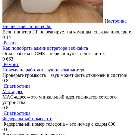
Настройка
Не печатает принтер hp
Если принтер HP не реагирует на команды, сначала проверьте
0
14
Разное
Как подобрать администратора веб-сайта
Опыт работы с CMS – первый пункт в чек-листе.
0
663
Ремонт
Почему не работает звук на компьютере
Проверьте громкость – звук может быть отключён в системе
0
8
Диагностика
Mac адрес
MAC-адрес – это уникальный идентификатор сетевого
устройства
0
8
Диагностика
Федеральный номер это
Федеральный номер телефона – это номер с кодом 800
0
6
Вам также может понравиться