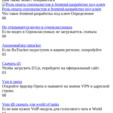
Роль опыта специалистов в frontend-разработке под ключ
Что такое frontend-разработка под ключ Определение
0
6
Не открывается видео в одноклассниках
Если видео в Одноклассниках не загружается, сначала
0
9
Анонимайзер rutracker
Если RuTracker недоступен в вашем регионе, попробуйте
0
5
Скачать d3
Чтобы загрузить D3.js, перейдите на официальный сайт.
0
3
Vpn в opera
Откройте браузер Opera и нажмите на значок VPN в адресной
строке.
0
8
Voip dll скачать для world of tanks
Если вам нужен VoIP-модуль для голосового чата в World