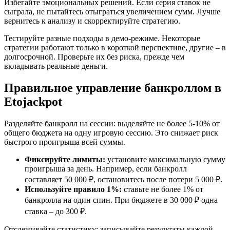
Избегайте эмоциональных решений. Если серия ставок не
сыграла, не пытайтесь отыграться увеличением сумм. Лучше
вернитесь к анализу и скорректируйте стратегию.
Тестируйте разные подходы в демо-режиме. Некоторые
стратегии работают только в короткой перспективе, другие – в
долгосрочной. Проверьте их без риска, прежде чем
вкладывать реальные деньги.
Правильное управление банкроллом в
Etojackpot
Разделяйте банкролл на сессии: выделяйте не более 5-10% от
общего бюджета на одну игровую сессию. Это снижает риск
быстрого проигрыша всей суммы.
Фиксируйте лимиты:
установите максимальную сумму
проигрыша за день. Например, если банкролл
составляет 50 000 ₽, остановитесь после потери 5 000 ₽.
Используйте правило 1%:
ставьте не более 1% от
банкролла на один спин. При бюджете в 30 000 ₽ одна
ставка – до 300 ₽.
Отслеживайте статистику: записывайте результаты каждой