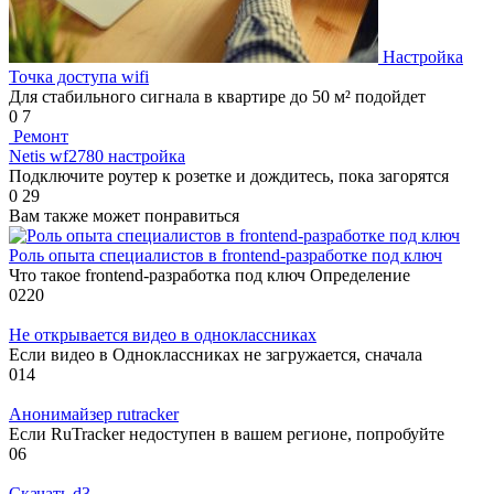
Настройка
Точка доступа wifi
Для стабильного сигнала в квартире до 50 м² подойдет
0
7
Ремонт
Netis wf2780 настройка
Подключите роутер к розетке и дождитесь, пока загорятся
0
29
Вам также может понравиться
Роль опыта специалистов в frontend-разработке под ключ
Что такое frontend-разработка под ключ Определение
0
220
Не открывается видео в одноклассниках
Если видео в Одноклассниках не загружается, сначала
0
14
Анонимайзер rutracker
Если RuTracker недоступен в вашем регионе, попробуйте
0
6
Скачать d3