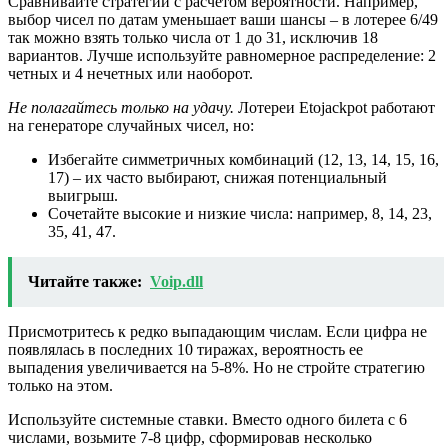
Сравнивайте стратегии с расчетом вероятности. Например,
выбор чисел по датам уменьшает ваши шансы – в лотерее 6/49
так можно взять только числа от 1 до 31, исключив 18
вариантов. Лучше используйте равномерное распределение: 2
четных и 4 нечетных или наоборот.
Не полагайтесь только на удачу.
Лотереи Etojackpot работают
на генераторе случайных чисел, но:
Избегайте симметричных комбинаций (12, 13, 14, 15, 16,
17) – их часто выбирают, снижая потенциальный
выигрыш.
Сочетайте высокие и низкие числа: например, 8, 14, 23,
35, 41, 47.
Читайте также:
Voip.dll
Присмотритесь к редко выпадающим числам. Если цифра не
появлялась в последних 10 тиражах, вероятность ее
выпадения увеличивается на 5-8%. Но не стройте стратегию
только на этом.
Используйте системные ставки. Вместо одного билета с 6
числами, возьмите 7-8 цифр, сформировав несколько