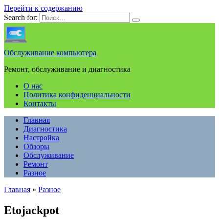
Перейти к содержанию
Search for:
Обслуживание компьютера
Ремонт, обслуживание и диагностика
О нас
Политика конфиденциальности
Контакты
Главная
Диагностика
Настройка
Обзоры
Обслуживание
Ремонт
Разное
Главная
»
Разное
Etojackpot