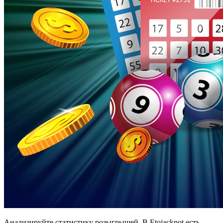
Анализируйте статистику розыгрышей. В Etojackpot есть