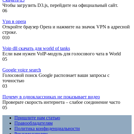
Чтобы загрузить D3.js, перейдите на официальный сайт.
0
6
Vpn в opera
Откройте браузер Opera и нажмите на значок VPN в адресной
строке.
0
10
Voip dll скачать для world of tanks
Если вам нужен VoIP-модуль для голосового чата в World
0
5
Google voice search
Голосовой поиск Google распознает ваши запросы с
точностью
0
3
Почему в одноклассниках не показывает видео
Проверьте скорость интернета – слабое соединение часто
0
5
Пришлите нам статью
Правообладателям
Политика конфиденциальности
Рекламодателям