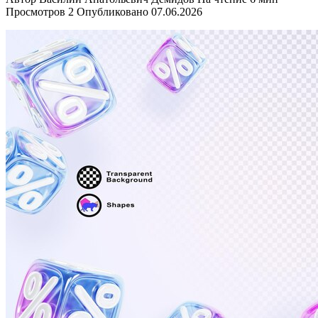
Просмотров
2
Опубликовано
07.06.2026