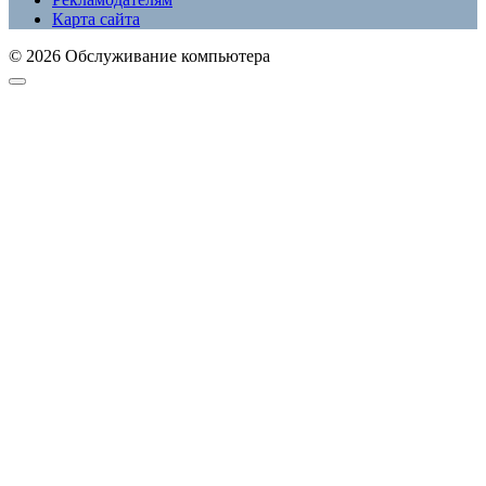
Карта сайта
© 2026 Обслуживание компьютера