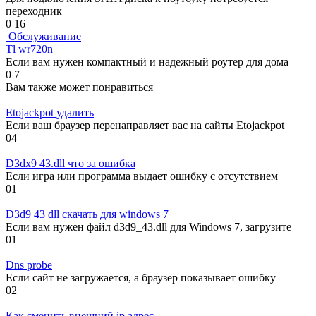
переходник
0
16
Обслуживание
Tl wr720n
Если вам нужен компактный и надежный роутер для дома
0
7
Вам также может понравиться
Etojackpot удалить
Если ваш браузер перенаправляет вас на сайты Etojackpot
0
4
D3dx9 43.dll что за ошибка
Если игра или программа выдает ошибку с отсутствием
0
1
D3d9 43 dll скачать для windows 7
Если вам нужен файл d3d9_43.dll для Windows 7, загрузите
0
1
Dns probe
Если сайт не загружается, а браузер показывает ошибку
0
2
Как сменить внешний ip адрес