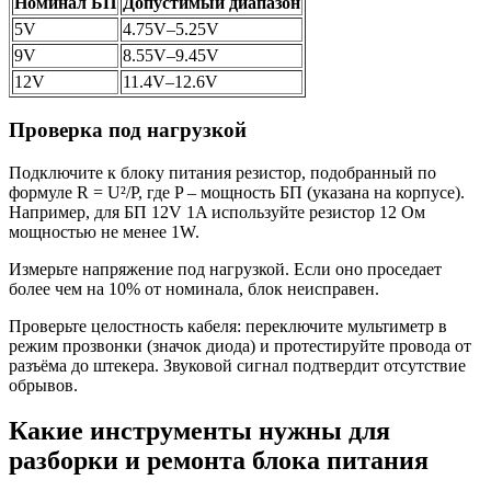
Номинал БП
Допустимый диапазон
5V
4.75V–5.25V
9V
8.55V–9.45V
12V
11.4V–12.6V
Проверка под нагрузкой
Подключите к блоку питания резистор, подобранный по
формуле R = U²/P, где P – мощность БП (указана на корпусе).
Например, для БП 12V 1A используйте резистор 12 Ом
мощностью не менее 1W.
Измерьте напряжение под нагрузкой. Если оно проседает
более чем на 10% от номинала, блок неисправен.
Проверьте целостность кабеля: переключите мультиметр в
режим прозвонки (значок диода) и протестируйте провода от
разъёма до штекера. Звуковой сигнал подтвердит отсутствие
обрывов.
Какие инструменты нужны для
разборки и ремонта блока питания