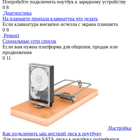
Попробуйте подключить ноутбук к зарядному устройству
0
8
Диагностика
На планшете пропала клавиатура что делать
Если клавиатура внезапно исчезла с экрана планшета
0
9
Ремонт
Социальные сети список
Если вам нужна платформа для общения, продаж или
продвижения
0
11
Настройка
Как подключить sata жесткий диск к ноутбуку
Для подключения SATA диска к ноутбуку потребуется