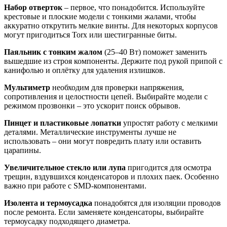
Набор отверток
– первое, что понадобится. Используйте
крестовые и плоские модели с тонкими жалами, чтобы
аккуратно открутить мелкие винты. Для некоторых корпусов
могут пригодиться Torx или шестигранные биты.
Паяльник с тонким жалом
(25–40 Вт) поможет заменить
вышедшие из строя компоненты. Держите под рукой припой с
канифолью и оплётку для удаления излишков.
Мультиметр
необходим для проверки напряжения,
сопротивления и целостности цепей. Выбирайте модели с
режимом прозвонки – это ускорит поиск обрывов.
Пинцет и пластиковые лопатки
упростят работу с мелкими
деталями. Металлические инструменты лучше не
использовать – они могут повредить плату или оставить
царапины.
Увеличительное стекло или лупа
пригодится для осмотра
трещин, вздувшихся конденсаторов и плохих паек. Особенно
важно при работе с SMD-компонентами.
Изолента и термоусадка
понадобятся для изоляции проводов
после ремонта. Если заменяете конденсаторы, выбирайте
термоусадку подходящего диаметра.