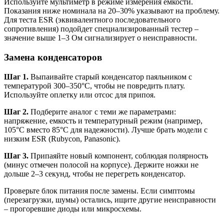
Используйте мультиметр в режиме измерения емкости.
Показания ниже номинала на 20–30% указывают на проблему.
Для теста ESR (эквивалентного последовательного
сопротивления) подойдет специализированный тестер –
значение выше 1–3 Ом сигнализирует о неисправности.
Замена конденсаторов
Шаг 1.
Выпаивайте старый конденсатор паяльником с
температурой 300–350°C, чтобы не повредить плату.
Используйте оплетку или отсос для припоя.
Шаг 2.
Подберите аналог с теми же параметрами:
напряжение, емкость и температурный режим (например,
105°C вместо 85°C для надежности). Лучше брать модели с
низким ESR (Rubycon, Panasonic).
Шаг 3.
Припаяйте новый компонент, соблюдая полярность
(минус отмечен полосой на корпусе). Держите ножки не
дольше 2–3 секунд, чтобы не перегреть конденсатор.
Проверьте блок питания после замены. Если симптомы
(перезагрузки, шумы) остались, ищите другие неисправности
– прогоревшие диоды или микросхемы.