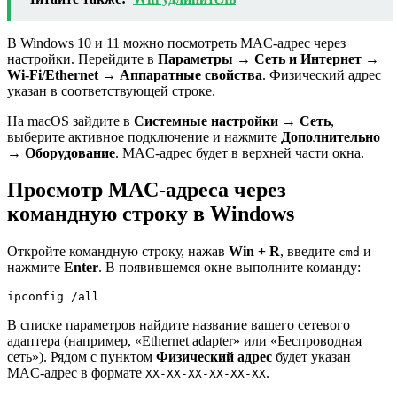
В Windows 10 и 11 можно посмотреть MAC-адрес через
настройки. Перейдите в
Параметры → Сеть и Интернет →
Wi-Fi/Ethernet → Аппаратные свойства
. Физический адрес
указан в соответствующей строке.
На macOS зайдите в
Системные настройки → Сеть
,
выберите активное подключение и нажмите
Дополнительно
→ Оборудование
. MAC-адрес будет в верхней части окна.
Просмотр MAC-адреса через
командную строку в Windows
Откройте командную строку, нажав
Win + R
, введите
и
cmd
нажмите
Enter
. В появившемся окне выполните команду:
ipconfig /all
В списке параметров найдите название вашего сетевого
адаптера (например, «Ethernet adapter» или «Беспроводная
сеть»). Рядом с пунктом
Физический адрес
будет указан
MAC-адрес в формате
.
XX-XX-XX-XX-XX-XX