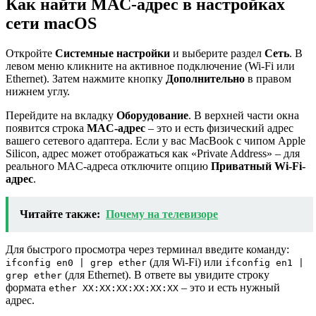
Как найти MAC-адрес в настройках
сети macOS
Откройте
Системные настройки
и выберите раздел
Сеть
. В
левом меню кликните на активное подключение (Wi-Fi или
Ethernet). Затем нажмите кнопку
Дополнительно
в правом
нижнем углу.
Перейдите на вкладку
Оборудование
. В верхней части окна
появится строка
MAC-адрес
– это и есть физический адрес
вашего сетевого адаптера. Если у вас MacBook с чипом Apple
Silicon, адрес может отображаться как «Private Address» – для
реального MAC-адреса отключите опцию
Приватный Wi-Fi-
адрес
.
Читайте также:
Почему на телевизоре
Для быстрого просмотра через терминал введите команду:
(для Wi-Fi) или
ifconfig en0 | grep ether
ifconfig en1 |
(для Ethernet). В ответе вы увидите строку
grep ether
формата
– это и есть нужный
ether XX:XX:XX:XX:XX:XX
адрес.