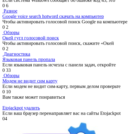
Если система Windows сообщает об ошибке код 43, это
0
6
Разное
Google voice search hotword скачать на компьютер
Чтобы активировать голосовой поиск Google на компьютере
0
2
Обзоры
Окей гугл голосовой поиск
Чтобы активировать голосовой поиск, скажите «Окей
0
2
Диагностика
Языковая панель пропала
Если языковая панель исчезла с панели задач, откройте
0
33
Обзоры
Модем не видит сим карту
Если модем не видит сим-карту, первым делом проверьте
0
10
Вам также может понравиться
Etojackpot удалить
Если ваш браузер перенаправляет вас на сайты Etojackpot
0
4