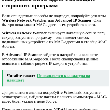
сторонних программ
Если стандартные способы не подходят, попробуйте утилиты
Wireless Network Watcher
или
Advanced IP Scanner
. Они
быстро показывают MAC-адреса всех устройств в сети.
Wireless Network Watcher
сканирует локальную сеть за пару
секунд. Запустите программу – она выведет список
подключённых устройств с их MAC-адресами в столбце
MAC
Address
.
В
Advanced IP Scanner
зайдите в настройки и включите
отображение MAC-адресов. После сканирования данные
появятся в таблице рядом с IP каждого устройства.
Читайте также:
Не появляется клавиатура на
планшете
Для детального анализа попробуйте
Wireshark
. Запустите
захват трафика, найдите пакеты с вашего компьютера – MAC-
адрес будет указан в поле
Source
.
Программы вроде
Speccy
или
AIDA64
тоже отображают