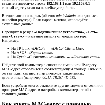
введите в адресную строку
192.168.1.1
или
192.168.0.1
–
точный адрес указан на наклейке устройства.
Введите логин и пароль (обычно
admin/admin
или данные с
наклейки роутера). Если пароль меняли, используйте
актуальные данные.
Перейдите в раздел
«Подключенные устройства»
,
«Сеть»
или
«Статус»
– название зависит от модели роутера.
Например:
На TP-Link:
«DHCP» → «DHCP Clients List»
.
На ASUS:
«Карта сети»
.
На Zyxel:
«Системный монитор» → «Домашняя сеть»
.
Найдите свой компьютер в списке по имени или IP-адресу.
MAC-адрес отобразится в соответствующем столбце. Обычно
он выглядит как шесть пар символов, разделенных
двоеточиями (например,
00:1A:2B:3C:4D:5E
).
Если устройств много, отключите другие гаджеты от сети или
проверьте MAC-адрес в настройках компьютера, чтобы
сравнить данные.
Как узнать MAC-адрес с помощью