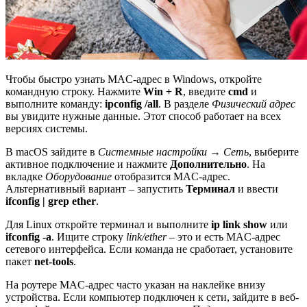
Чтобы быстро узнать MAC-адрес в Windows, откройте
командную строку. Нажмите
Win + R
, введите
cmd
и
выполните команду:
ipconfig /all
. В разделе
Физический адрес
вы увидите нужные данные. Этот способ работает на всех
версиях системы.
В macOS зайдите в
Системные настройки
→
Сеть
, выберите
активное подключение и нажмите
Дополнительно
. На
вкладке
Оборудование
отобразится MAC-адрес.
Альтернативный вариант – запустить
Терминал
и ввести
ifconfig | grep ether
.
Для Linux откройте терминал и выполните
ip link show
или
ifconfig -a
. Ищите строку
link/ether
– это и есть MAC-адрес
сетевого интерфейса. Если команда не сработает, установите
пакет
net-tools
.
На роутере MAC-адрес часто указан на наклейке внизу
устройства. Если компьютер подключен к сети, зайдите в веб-