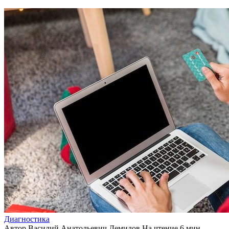
Диагностика
Автор
Василий Анатольевич Демидов
На чтение
6 мин