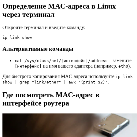
Определение MAC-адреса в Linux
через терминал
Откройте терминал и введите команду:
ip link show
Альтернативные команды
– замените
cat /sys/class/net/[интерфейс]/address
на имя вашего адаптера (например,
).
[интерфейс]
eth0
Для быстрого копирования MAC-адреса используйте
ip link
.
show | grep "link/ether" | awk '{print $2}'
Где посмотреть MAC-адрес в
интерфейсе роутера