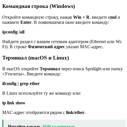
Командная строка (Windows)
Откройте командную строку, нажав
Win + R
, введите
cmd
и
нажмите
Enter
. В появившемся окне введите команду:
ipconfig /all
Найдите раздел с вашим сетевым адаптером (Ethernet или Wi-
Fi). В строке
Физический адрес
указан MAC-адрес.
Терминал (macOS и Linux)
В macOS откройте
Терминал
через поиск Spotlight или папку
«Утилиты». Введите команду:
ifconfig | grep ether
В Linux используйте ту же команду или:
ip link show
MAC-адрес отобразится рядом с
link/ether
.
Читайте также:
Wifi удлинитель