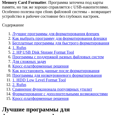
Memory Card Formatter
. Программа заточена под карты
памяти, но так же хорошо справляется с USB-накопителями.
Особенно полезна при сбоях файловой системы – возвращает
устройство в рабочее состояние без глубоких настроек.
Содержание
Лучшие программы для форматирования флешек
Как выбрать программу для форматирования флешки
Бесплатные программы для быстрого форматирования
1. Rufus
2. HP USB Disk Storage Format Tool
Программы с поддержкой разных файловых систем
Для сложных задач
Кросс-платформенные решения
Как восстановить данные после форматирования
Программы для низкоуровневого форматирования
1. HDD Low Level Format Tool
2. Rufus
Сравнение функционала популярных утилит
Форматирование с дополнительными возможностями
Кросс-платформенные решения
Лучшие программы для