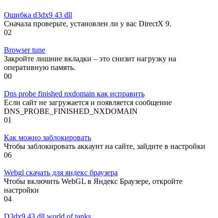
Ошибка d3dx9 43 dll
Сначала проверьте, установлен ли у вас DirectX 9.
0
2
Browser tune
Закройте лишние вкладки – это снизит нагрузку на
оперативную память.
0
0
Dns probe finished nxdomain как исправить
Если сайт не загружается и появляется сообщение
DNS_PROBE_FINISHED_NXDOMAIN
0
1
Как можно заблокировать
Чтобы заблокировать аккаунт на сайте, зайдите в настройки
0
6
Webgl скачать для яндекс браузера
Чтобы включить WebGL в Яндекс Браузере, откройте
настройки
0
4
D3dx9 43 dll world of tanks