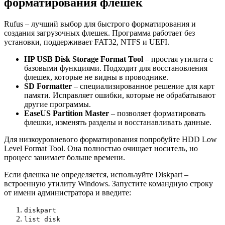
форматирования флешек
Rufus – лучший выбор для быстрого форматирования и
создания загрузочных флешек. Программа работает без
установки, поддерживает FAT32, NTFS и UEFI.
HP USB Disk Storage Format Tool
– простая утилита с
базовыми функциями. Подходит для восстановления
флешек, которые не видны в проводнике.
SD Formatter
– специализированное решение для карт
памяти. Исправляет ошибки, которые не обрабатывают
другие программы.
EaseUS Partition Master
– позволяет форматировать
флешки, изменять разделы и восстанавливать данные.
Для низкоуровневого форматирования попробуйте HDD Low
Level Format Tool. Она полностью очищает носитель, но
процесс занимает больше времени.
Если флешка не определяется, используйте Diskpart –
встроенную утилиту Windows. Запустите командную строку
от имени администратора и введите:
diskpart
list disk