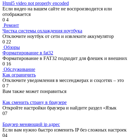
Html5 video not properly encoded
Если видео на вашем сайте не воспроизводится или
отображается
0
4
Ремонт
Чистка системы охлаждения ноутбука
Отключите ноутбук от сети и извлеките аккумулятор
0
22
Обзоры
Форматирование в fat32
Форматирование в FAT32 подходит для флешек и внешних
0
16
Обслуживание
Как ограничить
Отключите уведомления в мессенджерах и соцсетях – это
0
7
Вам также может понравиться
Как сменить страну в браузере
Откройте настройки браузера и найдите раздел «Язык
0
7
Браузер меняющий ip адрес
Если вам нужно быстро изменить IP без сложных настроек
0
4