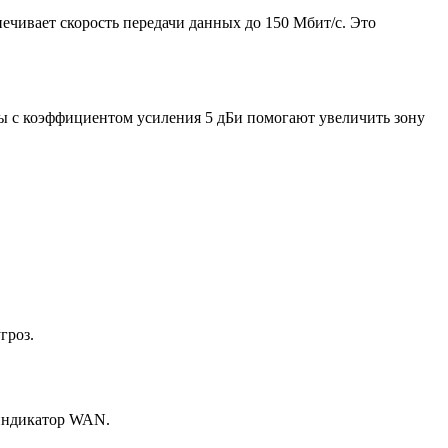
печивает скорость передачи данных до 150 Мбит/с. Это
нны с коэффициентом усиления 5 дБи помогают увеличить зону
гроз.
 индикатор WAN.