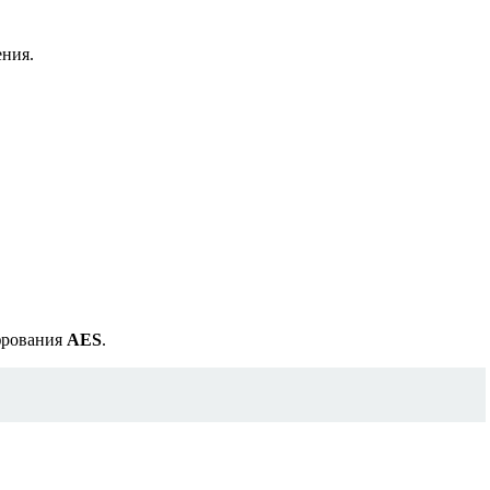
ения.
фрования
AES
.