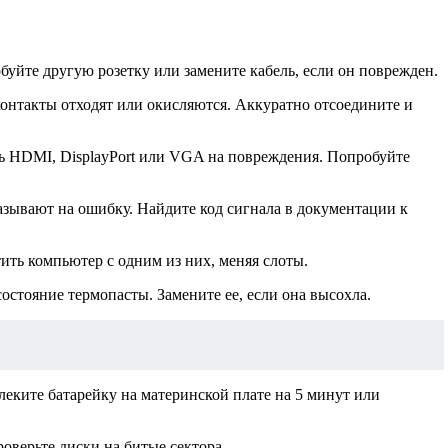
буйте другую розетку или замените кабель, если он поврежден.
контакты отходят или окисляются. Аккуратно отсоедините и
ль HDMI, DisplayPort или VGA на повреждения. Попробуйте
зывают на ошибку. Найдите код сигнала в документации к
ить компьютер с одним из них, меняя слоты.
остояние термопасты. Замените ее, если она высохла.
еките батарейку на материнской плате на 5 минут или
оверьте диски на битые сектора.