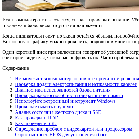
Если компьютер не включается, сначала проверьте питание. Убе
проблема в банальном отсутствии напряжения.
Когда индикаторы горят, но экран остаётся чёрным, попробуйте
Встроенную графику можно проверить, подключив монитор к р
Один короткий писк при включении говорит об успешной загру
сайт производителя, чтобы расшифровать их. Часто проблема в
Содержание
Не запускается компьютер: основные причины и решения
Проверка подачи электропитания и исправности кабелей
Диагностика неисправностей блока питания
Проверка работоспособности оперативной памяти
Используйте встроенный инструмент Windows
Проверьте память вручную
Анализ состояния жесткого диска и SSD
Как проверить HDD
Как проверить SSD
Определение проблем с видеокартой или процессором
Сброс настроек BIOS для устранения сбоев