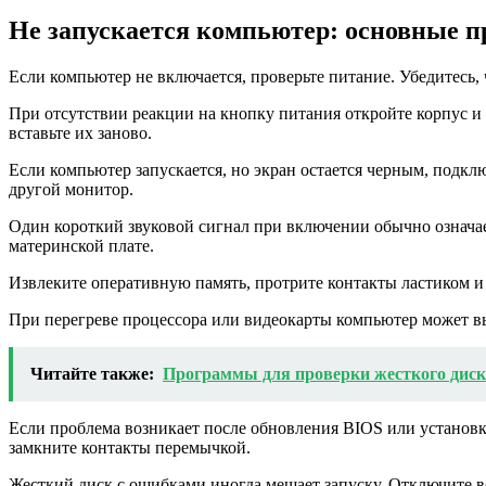
Не запускается компьютер: основные 
Если компьютер не включается, проверьте питание. Убедитесь, 
При отсутствии реакции на кнопку питания откройте корпус и
вставьте их заново.
Если компьютер запускается, но экран остается черным, подк
другой монитор.
Один короткий звуковой сигнал при включении обычно означа
материнской плате.
Извлеките оперативную память, протрите контакты ластиком и 
При перегреве процессора или видеокарты компьютер может вык
Читайте также:
Программы для проверки жесткого диск
Если проблема возникает после обновления BIOS или установк
замкните контакты перемычкой.
Жесткий диск с ошибками иногда мешает запуску. Отключите вс