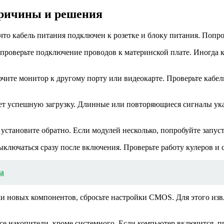
причины и решения
что кабель питания подключен к розетке и блоку питания. Попро
 проверьте подключение проводов к материнской плате. Иногда 
лючите монитор к другому порту или видеокарте. Проверьте кабе
ет успешную загрузку. Длинные или повторяющиеся сигналы ука
установите обратно. Если модулей несколько, попробуйте запуст
лючаться сразу после включения. Проверьте работу кулеров и с
а
и новых компонентов, сбросьте настройки CMOS. Для этого извл
е накопители, кроме системного. Если компьютер включится, пр