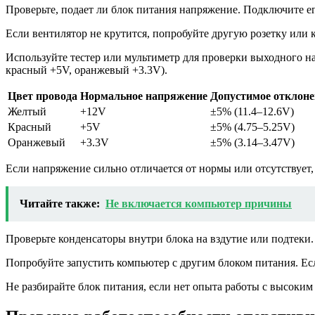
Проверьте, подает ли блок питания напряжение. Подключите его
Если вентилятор не крутится, попробуйте другую розетку или ка
Используйте тестер или мультиметр для проверки выходного н
красный +5V, оранжевый +3.3V).
Цвет провода
Нормальное напряжение
Допустимое отклоне
Желтый
+12V
±5% (11.4–12.6V)
Красный
+5V
±5% (4.75–5.25V)
Оранжевый
+3.3V
±5% (3.14–3.47V)
Если напряжение сильно отличается от нормы или отсутствует,
Читайте также:
Не включается компьютер причины
Проверьте конденсаторы внутри блока на вздутие или подтеки.
Попробуйте запустить компьютер с другим блоком питания. Есл
Не разбирайте блок питания, если нет опыта работы с высоки