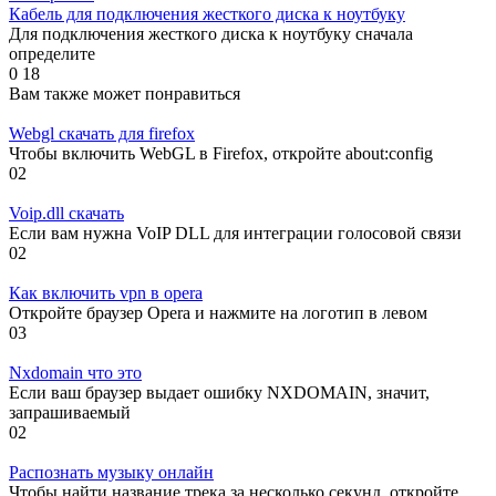
Кабель для подключения жесткого диска к ноутбуку
Для подключения жесткого диска к ноутбуку сначала
определите
0
18
Вам также может понравиться
Webgl скачать для firefox
Чтобы включить WebGL в Firefox, откройте about:config
0
2
Voip.dll скачать
Если вам нужна VoIP DLL для интеграции голосовой связи
0
2
Как включить vpn в opera
Откройте браузер Opera и нажмите на логотип в левом
0
3
Nxdomain что это
Если ваш браузер выдает ошибку NXDOMAIN, значит,
запрашиваемый
0
2
Распознать музыку онлайн
Чтобы найти название трека за несколько секунд, откройте