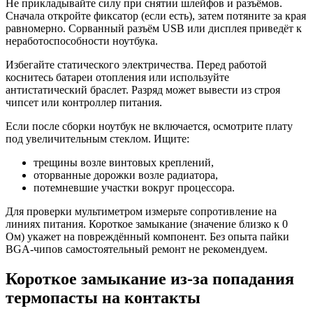
Не прикладывайте силу при снятии шлейфов и разъёмов.
Сначала откройте фиксатор (если есть), затем потяните за края
равномерно. Сорванный разъём USB или дисплея приведёт к
неработоспособности ноутбука.
Избегайте статического электричества. Перед работой
коснитесь батареи отопления или используйте
антистатический браслет. Разряд может вывести из строя
чипсет или контроллер питания.
Если после сборки ноутбук не включается, осмотрите плату
под увеличительным стеклом. Ищите:
трещины возле винтовых креплений,
оторванные дорожки возле радиатора,
потемневшие участки вокруг процессора.
Для проверки мультиметром измерьте сопротивление на
линиях питания. Короткое замыкание (значение близко к 0
Ом) укажет на повреждённый компонент. Без опыта пайки
BGA-чипов самостоятельный ремонт не рекомендуем.
Короткое замыкание из-за попадания
термопасты на контакты