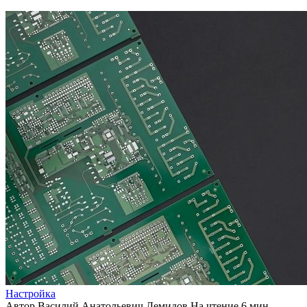
Настройка
Автор
Василий Анатольевич Демидов
На чтение
6 мин