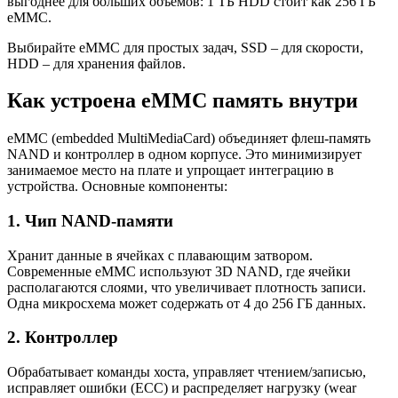
выгоднее для больших объёмов: 1 ТБ HDD стоит как 256 ГБ
eMMC.
Выбирайте eMMC для простых задач, SSD – для скорости,
HDD – для хранения файлов.
Как устроена eMMC память внутри
eMMC (embedded MultiMediaCard) объединяет флеш-память
NAND и контроллер в одном корпусе. Это минимизирует
занимаемое место на плате и упрощает интеграцию в
устройства. Основные компоненты:
1. Чип NAND-памяти
Хранит данные в ячейках с плавающим затвором.
Современные eMMC используют 3D NAND, где ячейки
располагаются слоями, что увеличивает плотность записи.
Одна микросхема может содержать от 4 до 256 ГБ данных.
2. Контроллер
Обрабатывает команды хоста, управляет чтением/записью,
исправляет ошибки (ECC) и распределяет нагрузку (wear