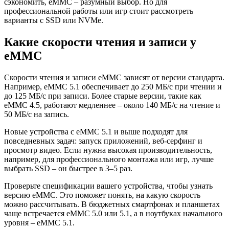
сэкономить, eMMC – разумный выбор. Но для
профессиональной работы или игр стоит рассмотреть
варианты с SSD или NVMe.
Какие скорости чтения и записи у
eMMC
Скорости чтения и записи eMMC зависят от версии стандарта.
Например, eMMC 5.1 обеспечивает до 250 МБ/с при чтении и
до 125 МБ/с при записи. Более старые версии, такие как
eMMC 4.5, работают медленнее – около 140 МБ/с на чтение и
50 МБ/с на запись.
Новые устройства с eMMC 5.1 и выше подходят для
повседневных задач: запуск приложений, веб-серфинг и
просмотр видео. Если нужна высокая производительность,
например, для профессионального монтажа или игр, лучше
выбрать SSD – он быстрее в 3–5 раз.
Проверьте спецификации вашего устройства, чтобы узнать
версию eMMC. Это поможет понять, на какую скорость
можно рассчитывать. В бюджетных смартфонах и планшетах
чаще встречается eMMC 5.0 или 5.1, а в ноутбуках начального
уровня – eMMC 5.1.