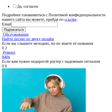
Да, согласен
Подробнее ознакомиться с Политикой конфиденциальности
нашего сайта вы можете, пройдя по
ссылке
.
Email
Подписаться
Обслуживание
Найти песню по звуку онлайн
Если вы слышите мелодию, но не знаете её названия
0
2
Ремонт
840n
Если вам нужен недорогой роутер с надежным сигналом
0
6