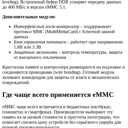
leveling). Встроенный буфер DDR ускоряет передачу данных
до 400 МБ/с в версии eMMC 5.1.
Дополнительные модули:
Интерфейсный хост-контроллер
– поддерживает
протокол MMC (MultiMediaCard) с 8-битной шиной
данных
Блок управления питанием
– работает при напряжениях
1.8В или 3.3В
Защитные механизмы
– контроль температуры, защита
от внезапного отключения
Кристаллы памяти и контроллера размещаются на подложке и
соединяются проводками (wire bonding). Готовый модуль
заливают компаундом для защиты от влаги и механических
повреждений.
Где чаще всего применяется eMMC
eMMC чаще всего встречается в бюджетных ноутбуках,
планшетах и смартфонах. Производители выбирают эту
память из-за низкой стоимости и простоты интеграции, что
помогает снизить цену устройств без серьёзного ущерба для
базовой производительности.