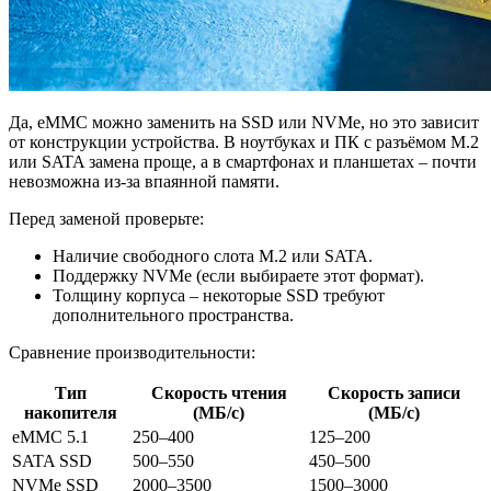
Да, eMMC можно заменить на SSD или NVMe, но это зависит
от конструкции устройства. В ноутбуках и ПК с разъёмом M.2
или SATA замена проще, а в смартфонах и планшетах – почти
невозможна из-за впаянной памяти.
Перед заменой проверьте:
Наличие свободного слота M.2 или SATA.
Поддержку NVMe (если выбираете этот формат).
Толщину корпуса – некоторые SSD требуют
дополнительного пространства.
Сравнение производительности:
Тип
Скорость чтения
Скорость записи
накопителя
(МБ/с)
(МБ/с)
eMMC 5.1
250–400
125–200
SATA SSD
500–550
450–500
NVMe SSD
2000–3500
1500–3000