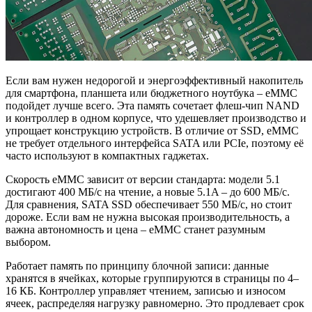
Если вам нужен недорогой и энергоэффективный накопитель
для смартфона, планшета или бюджетного ноутбука – eMMC
подойдет лучше всего. Эта память сочетает флеш-чип NAND
и контроллер в одном корпусе, что удешевляет производство и
упрощает конструкцию устройств. В отличие от SSD, eMMC
не требует отдельного интерфейса SATA или PCIe, поэтому её
часто используют в компактных гаджетах.
Скорость eMMC зависит от версии стандарта: модели 5.1
достигают 400 МБ/с на чтение, а новые 5.1A – до 600 МБ/с.
Для сравнения, SATA SSD обеспечивает 550 МБ/с, но стоит
дороже. Если вам не нужна высокая производительность, а
важна автономность и цена – eMMC станет разумным
выбором.
Работает память по принципу блочной записи: данные
хранятся в ячейках, которые группируются в страницы по 4–
16 КБ. Контроллер управляет чтением, записью и износом
ячеек, распределяя нагрузку равномерно. Это продлевает срок