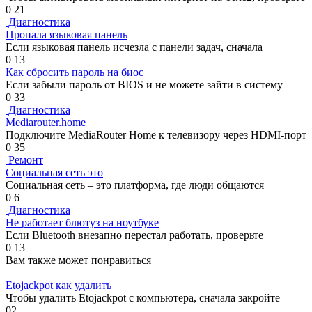
0
21
Диагностика
Пропала языковая панель
Если языковая панель исчезла с панели задач, сначала
0
13
Как сбросить пароль на биос
Если забыли пароль от BIOS и не можете зайти в систему
0
33
Диагностика
Mediarouter.home
Подключите MediaRouter Home к телевизору через HDMI-порт
0
35
Ремонт
Социальная сеть это
Социальная сеть – это платформа, где люди общаются
0
6
Диагностика
Не работает блютуз на ноутбуке
Если Bluetooth внезапно перестал работать, проверьте
0
13
Вам также может понравиться
Etojackpot как удалить
Чтобы удалить Etojackpot с компьютера, сначала закройте
0
2