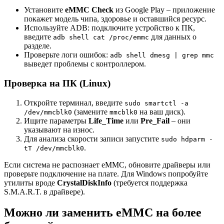
Установите
eMMC Check
из Google Play – приложение
покажет модель чипа, здоровье и оставшийся ресурс.
Используйте ADB: подключите устройство к ПК,
введите
для данных о
adb shell cat /proc/emmc
разделе.
Проверьте логи ошибок:
adb shell dmesg | grep mmc
выведет проблемы с контроллером.
Проверка на ПК (Linux)
Откройте терминал, введите
sudo smartctl -a
(замените
на ваш диск).
/dev/mmcblk0
mmcblk0
Ищите параметры
Life_Time
или
Pre_Fail
– они
указывают на износ.
Для анализа скорости записи запустите
sudo hdparm -
.
tT /dev/mmcblk0
Если система не распознает eMMC, обновите драйверы или
проверьте подключение на плате. Для Windows попробуйте
утилиты вроде
CrystalDiskInfo
(требуется поддержка
S.M.A.R.T. в драйвере).
Можно ли заменить eMMC на более