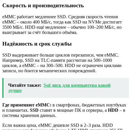
Скорость и производительность
eMMC работает медленнее SSD. Средняя скорость чтения
eMMC – около 400 МБ/с, тогда как SSD на NVMe достигает
3500 МБ/с. HDD ещё медленнее – обычно 100–200 МБ/с, но
выигрывает за счёт большого объёма.
Надёжность и срок службы
SSD выдерживает больше циклов перезаписи, чем eMMC.
Например, SSD на TLC-памяти рассчитан на 500–1000
циклов, а eMMC – на 300–500. HDD не ограничен циклами
записи, но боится механических повреждений.
Читайте также:
Ssd диск для компьютера какой
лучше
Где применяют eMMC:
в смартфонах, бюджетных ноутбуках
и планшетах.
SSD
ставят в мощные ПК и серверы, а
HDD
– в
системы хранения данных.
Если важна цена, eMMC дешевле SSD в 2–3 раза. HDD