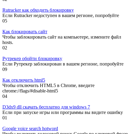
Rutracker как обходить блокировку
Если Rutracker недоступен в вашем регионе, попробуйте
0
5
Как блокировать сайт
Чтобы заблокировать сайт на компьютере, измените файл
hosts.
0
2
Рутрекер обойти блокировку
Если Рутрекер заблокирован в вашем регионе, попробуйте
0
9
Как отключить html5
Чтобы отключить HTML5 в Chrome, введите
chrome://flags/#disable-html5
0
4
D3dx9 dll скачать бесплатно для windows 7
Если при запуске игры или программы вы видите ошибку
0
1
Google voice search hotword
Чтобы включить голосовой поиск Google по ключевой фразе