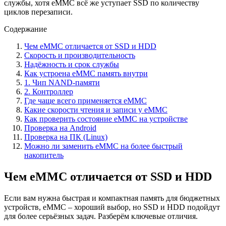
службы, хотя eMMC всё же уступает SSD по количеству
циклов перезаписи.
Содержание
Чем eMMC отличается от SSD и HDD
Скорость и производительность
Надёжность и срок службы
Как устроена eMMC память внутри
1. Чип NAND-памяти
2. Контроллер
Где чаще всего применяется eMMC
Какие скорости чтения и записи у eMMC
Как проверить состояние eMMC на устройстве
Проверка на Android
Проверка на ПК (Linux)
Можно ли заменить eMMC на более быстрый
накопитель
Чем eMMC отличается от SSD и HDD
Если вам нужна быстрая и компактная память для бюджетных
устройств, eMMC – хороший выбор, но SSD и HDD подойдут
для более серьёзных задач. Разберём ключевые отличия.