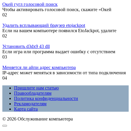
Окей гугл голосовой поиск
Чтобы активировать голосовой поиск, скажите «Окей
0
2
Удалить всплывающий браузер etojackpot
Если на вашем компьютере появился EtoJackpot, удалите
0
2
Установить d3dx9 43 dll
Если игра или программа выдает ошибку с отсутствием
0
3
Меняется ли айпи адрес компьютера
IP-адрес может меняться в зависимости от типа подключения
0
4
Пришлите нам статью
Правообладателям
Политика конфиденциальности
Рекламодателям
Карта сайта
© 2026 Обслуживание компьютера