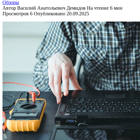
Обзоры
Автор
Василий Анатольевич Демидов
На чтение
6 мин
Просмотров
6
Опубликовано
20.09.2025