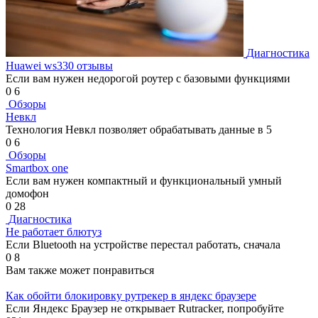
Диагностика
Huawei ws330 отзывы
Если вам нужен недорогой роутер с базовыми функциями
0
6
Обзоры
Невкл
Технология Невкл позволяет обрабатывать данные в 5
0
6
Обзоры
Smartbox one
Если вам нужен компактный и функциональный умный
домофон
0
28
Диагностика
Не работает блютуз
Если Bluetooth на устройстве перестал работать, сначала
0
8
Вам также может понравиться
Как обойти блокировку рутрекер в яндекс браузере
Если Яндекс Браузер не открывает Rutracker, попробуйте