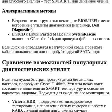
для глубокого анализа – тест S.M.A.R.T. или линейное чтение.
Альтернативные методы
Встроенные инструменты: некоторые BIOS/UEFI имеют
встроенные утилиты диагностики (например,
Dell
Diagnostics
).
LiveCD с Linux:
Parted Magic
или
SystemRescue
включают GParted и fsck для проверки файловых систем.
Если диск не определяется в загрузочной среде, проверьте
кабели подключения или попробуйте другой SATA-порт.
Сравнение возможностей популярных
диагностических утилит
Если вам нужна быстрая проверка диска без лишних
настроек, попробуйте CrystalDiskInfo. Утилита показывает
состояние накопителя по SMART, температуру и основные
параметры здоровья. Подходит для ежедневного мониторинга.
Victoria HDD
– поддерживает низкоуровневое
тестирование, исправление битых секторов и работу с
RAID. Лучший выбор для сложных случаев.