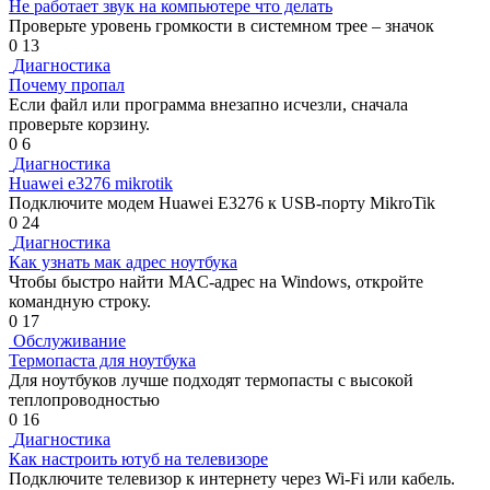
Не работает звук на компьютере что делать
Проверьте уровень громкости в системном трее – значок
0
13
Диагностика
Почему пропал
Если файл или программа внезапно исчезли, сначала
проверьте корзину.
0
6
Диагностика
Huawei e3276 mikrotik
Подключите модем Huawei E3276 к USB-порту MikroTik
0
24
Диагностика
Как узнать мак адрес ноутбука
Чтобы быстро найти MAC-адрес на Windows, откройте
командную строку.
0
17
Обслуживание
Термопаста для ноутбука
Для ноутбуков лучше подходят термопасты с высокой
теплопроводностью
0
16
Диагностика
Как настроить ютуб на телевизоре
Подключите телевизор к интернету через Wi-Fi или кабель.