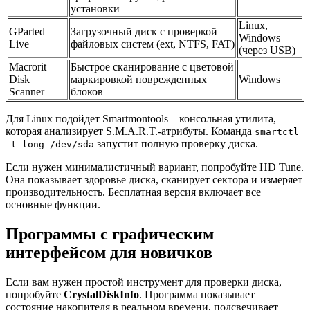
установки
Linux,
GParted
Загрузочный диск с проверкой
Windows
Live
файловых систем (ext, NTFS, FAT)
(через USB)
Macrorit
Быстрое сканирование с цветовой
Disk
маркировкой поврежденных
Windows
Scanner
блоков
Для Linux подойдет Smartmontools – консольная утилита,
которая анализирует S.M.A.R.T.-атрибуты. Команда
smartctl
запустит полную проверку диска.
-t long /dev/sda
Если нужен минималистичный вариант, попробуйте HD Tune.
Она показывает здоровье диска, сканирует сектора и измеряет
производительность. Бесплатная версия включает все
основные функции.
Программы с графическим
интерфейсом для новичков
Если вам нужен простой инструмент для проверки диска,
попробуйте
CrystalDiskInfo
. Программа показывает
состояние накопителя в реальном времени, подсвечивает