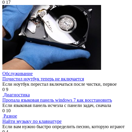
0
17
Обслуживание
Почистил ноутбук теперь не включается
Если ноутбук перестал включаться после чистки, первое
0
9
Диагностика
Пропала языковая панель windows 7 как восстановить
Если языковая панель исчезла с панели задач, сначала
0
10
Разное
Найти музыку по клавиатуре
Если вам нужно быстро определить песню, которую играют
0
4