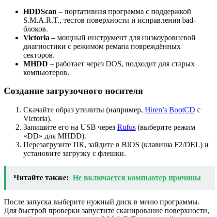
HDDScan
– портативная программа с поддержкой
S.M.A.R.T., тестов поверхности и исправления bad-
блоков.
Victoria
– мощный инструмент для низкоуровневой
диагностики с режимом ремапа повреждённых
секторов.
MHDD
– работает через DOS, подходит для старых
компьютеров.
Создание загрузочного носителя
Скачайте образ утилиты (например,
Hiren’s BootCD
с
Victoria).
Запишите его на USB через
Rufus
(выберите режим
«DD» для MHDD).
Перезагрузите ПК, зайдите в BIOS (клавиша F2/DEL) и
установите загрузку с флешки.
Читайте также:
Не включается компьютер причины
После запуска выберите нужный диск в меню программы.
Для быстрой проверки запустите сканирование поверхности,