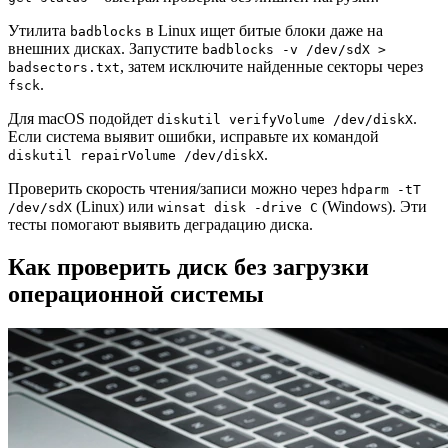
Утилита
в Linux ищет битые блоки даже на
badblocks
внешних дисках. Запустите
badblocks -v /dev/sdX >
, затем исключите найденные секторы через
badsectors.txt
.
fsck
Для macOS подойдет
.
diskutil verifyVolume /dev/diskX
Если система выявит ошибки, исправьте их командой
.
diskutil repairVolume /dev/diskX
Проверить скорость чтения/записи можно через
hdparm -tT
(Linux) или
(Windows). Эти
/dev/sdX
winsat disk -drive C
тесты помогают выявить деградацию диска.
Как проверить диск без загрузки
операционной системы