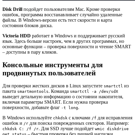
Disk Drill
подойдет пользователям Mac. Кроме проверки
ошибок, программа восстанавливает случайно удаленные
файлы. В Windows-версии есть тест скорости и карта
состояния блоков диска.
Victoria HDD
работает в Windows и поддерживает русский
язык. Здесь больше настроек, чем в других программах, но
основные функции – проверка поверхности и чтение SMART
– доступны в пару кликов.
Консольные инструменты для
продвинутых пользователей
Для проверки жестких дисков в Linux запустите
из
smartctl
пакета
. Команда
smartmontools
smartctl -a /dev/sdX
выведет детальную информацию о состоянии накопителя,
включая параметры SMART. Если нужна проверка
поверхности, добавьте флаг
.
-t long
В Windows используйте
с ключами
для исправления
chkdsk
/f
ошибок и
для поиска поврежденных секторов. Например:
/r
. Для SSD лучше подойдет
chkdsk C: /f /r
wmic diskdrive
– быстрая проверка без лишней нагрузки.
get status