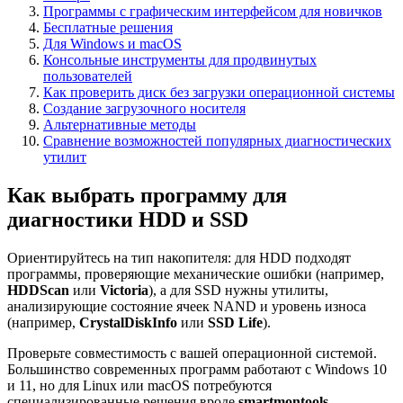
Программы с графическим интерфейсом для новичков
Бесплатные решения
Для Windows и macOS
Консольные инструменты для продвинутых
пользователей
Как проверить диск без загрузки операционной системы
Создание загрузочного носителя
Альтернативные методы
Сравнение возможностей популярных диагностических
утилит
Как выбрать программу для
диагностики HDD и SSD
Ориентируйтесь на тип накопителя: для HDD подходят
программы, проверяющие механические ошибки (например,
HDDScan
или
Victoria
), а для SSD нужны утилиты,
анализирующие состояние ячеек NAND и уровень износа
(например,
CrystalDiskInfo
или
SSD Life
).
Проверьте совместимость с вашей операционной системой.
Большинство современных программ работают с Windows 10
и 11, но для Linux или macOS потребуются
специализированные решения вроде
smartmontools
.