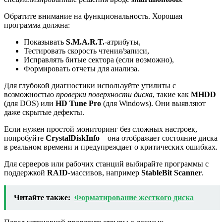
Обратите внимание на функциональность. Хорошая
программа должна:
Показывать
S.M.A.R.T.
-атрибуты,
Тестировать скорость чтения/записи,
Исправлять битые сектора (если возможно),
Формировать отчеты для анализа.
Для глубокой диагностики используйте утилиты с
возможностью
проверки поверхности диска
, такие как
MHDD
(для DOS) или
HD Tune Pro
(для Windows). Они выявляют
даже скрытые дефекты.
Если нужен простой мониторинг без сложных настроек,
попробуйте
CrystalDiskInfo
– она отображает состояние диска
в реальном времени и предупреждает о критических ошибках.
Для серверов или рабочих станций выбирайте программы с
поддержкой
RAID
-массивов, например
StableBit Scanner
.
Читайте также:
Форматирование жесткого диска