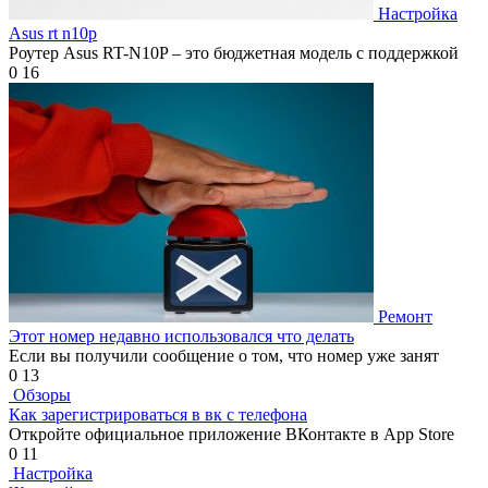
Настройка
Asus rt n10p
Роутер Asus RT-N10P – это бюджетная модель с поддержкой
0
16
Ремонт
Этот номер недавно использовался что делать
Если вы получили сообщение о том, что номер уже занят
0
13
Обзоры
Как зарегистрироваться в вк с телефона
Откройте официальное приложение ВКонтакте в App Store
0
11
Настройка