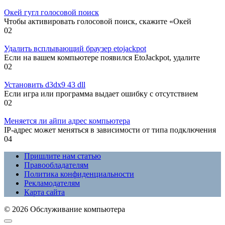
Окей гугл голосовой поиск
Чтобы активировать голосовой поиск, скажите «Окей
0
2
Удалить всплывающий браузер etojackpot
Если на вашем компьютере появился EtoJackpot, удалите
0
2
Установить d3dx9 43 dll
Если игра или программа выдает ошибку с отсутствием
0
2
Меняется ли айпи адрес компьютера
IP-адрес может меняться в зависимости от типа подключения
0
4
Пришлите нам статью
Правообладателям
Политика конфиденциальности
Рекламодателям
Карта сайта
© 2026 Обслуживание компьютера