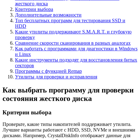
жесткого диска
Критерии выбора
Дополнительные возможности
Топ бесплатных программ для тестирования SSD и
HDD
Какие утилиты поддерживают S.M.A.R.T. и глубокую
проверку
Сравнение скорости сканирования в разных аналогах
Как работать с программами для диагностики в Windows
и Linux
Какие инструменты подходят для восстановления битых
секторов
Программы с функцией Remap
Утилиты для проверки и исправления
Как выбрать программу для проверки
состояния жесткого диска
Критерии выбора
Проверьте, какие типы накопителей поддерживает утилита.
Лучшие варианты работают с HDD, SSD, NVMe и внешними
дисками. Например, CrystalDiskInfo отображает данные для