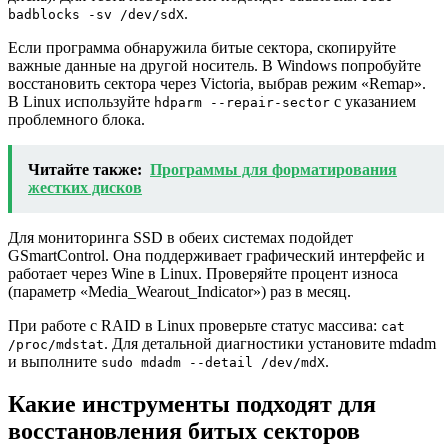
.
badblocks -sv /dev/sdX
Если программа обнаружила битые сектора, скопируйте
важные данные на другой носитель. В Windows попробуйте
восстановить сектора через Victoria, выбрав режим «Remap».
В Linux используйте
с указанием
hdparm --repair-sector
проблемного блока.
Читайте также:
Программы для форматирования
жестких дисков
Для мониторинга SSD в обеих системах подойдет
GSmartControl. Она поддерживает графический интерфейс и
работает через Wine в Linux. Проверяйте процент износа
(параметр «Media_Wearout_Indicator») раз в месяц.
При работе с RAID в Linux проверьте статус массива:
cat
. Для детальной диагностики установите mdadm
/proc/mdstat
и выполните
.
sudo mdadm --detail /dev/mdX
Какие инструменты подходят для
восстановления битых секторов