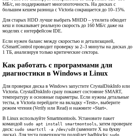
МБ/с, но поддерживает многопоточность. На дисках с
большим кешем разница с Victoria сокращается до 10–15%.
Для старых HDD лучше выбрать MHDD – утилита обходит
кеш и показывает реальную скорость до 160 МБ/с даже на
моделях с интерфейсом IDE.
Если нужен баланс между скоростью и детализацией,
GSmartControl проводит проверку за 2–3 минуты на дисках до
1 ТБ, анализируя только критические сектора.
Как работать с программами для
диагностики в Windows и Linux
Для проверки диска в Windows запустите CrystalDiskInfo или
Victoria. CrystalDiskInfo сразу покажет состояние SMART,
температуру и основные параметры. Если нужны детальные
тесты, в Victoria перейдите на вкладку «Tests», выберите
режим чтения (Verify или Read) и нажмите «Start».
В Linux используйте Smartmontools. Установите пакет
командой
, затем проверьте
sudo apt install smartmontools
диск:
(замените X на букву
sudo smartctl -a /dev/sdX
диска). Для теста поверхности подойдет badblocks:
sudo