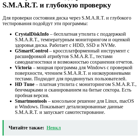
S.M.A.R.T. и глубокую проверку
Для проверки состояния диска через S.M.A.R.T. и глубокого
тестирования подойдут эти программы:
CrystalDiskInfo
– бесплатная утилита с поддержкой
S.M.A.R.T., температурным мониторингом и оценкой
здоровья диска. Работает с HDD, SSD и NVMe.
GSmartControl
– кроссплатформенный инструмент с
расшифровкой атрибутов S.M.A.R.T., тестами
самодиагностики и возможностью сохранения отчетов.
Victoria
– мощная программа для Windows с проверкой
поверхности, чтением S.M.A.R.T. и низкоуровневыми
тестами. Подходит для продвинутых пользователей.
HD Tune
– платная утилита с мониторингом S.M.A.R.T.,
бенчмарками и сканированием на битые сектора. Есть
пробная версия.
Smartmontools
– консольное решение для Linux, macOS
и Windows. Показывает детализированные данные
S.M.A.R.T. и запускает самотестирование.
Читайте также:
Невкл