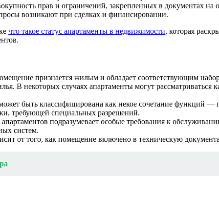
купность прав и ограничений, закрепленных в документах на объ
опросы возникают при сделках и финансировании.
лке
что такое статус апартаменты в недвижимости
, которая раск
нтов.
омещение признается жилым и обладает соответствующим наборо
илья. В некоторых случаях апартаменты могут рассматриваться 
ожет быть классифицирована как некое сочетание функций — п
вки, требующей специальных разрешений.
с апартаментов подразумевает особые требования к обслуживан
ных систем.
висит от того, как помещение включено в техническую документа
ра