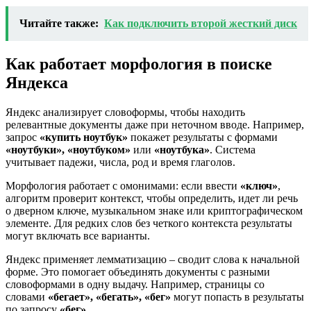
Читайте также:
Как подключить второй жесткий диск
Как работает морфология в поиске
Яндекса
Яндекс анализирует словоформы, чтобы находить
релевантные документы даже при неточном вводе. Например,
запрос
«купить ноутбук»
покажет результаты с формами
«ноутбуки», «ноутбуком»
или
«ноутбука»
. Система
учитывает падежи, числа, род и время глаголов.
Морфология работает с омонимами: если ввести
«ключ»
,
алгоритм проверит контекст, чтобы определить, идет ли речь
о дверном ключе, музыкальном знаке или криптографическом
элементе. Для редких слов без четкого контекста результаты
могут включать все варианты.
Яндекс применяет лемматизацию – сводит слова к начальной
форме. Это помогает объединять документы с разными
словоформами в одну выдачу. Например, страницы со
словами
«бегает», «бегать», «бег»
могут попасть в результаты
по запросу
«бег»
.