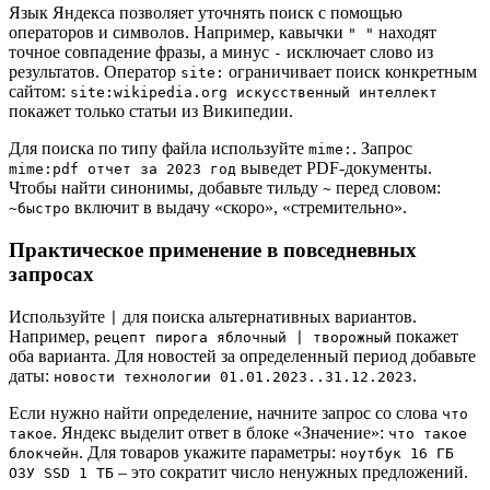
Язык Яндекса позволяет уточнять поиск с помощью
операторов и символов. Например, кавычки
находят
" "
точное совпадение фразы, а минус
исключает слово из
-
результатов. Оператор
ограничивает поиск конкретным
site:
сайтом:
site:wikipedia.org искусственный интеллект
покажет только статьи из Википедии.
Для поиска по типу файла используйте
. Запрос
mime:
выведет PDF-документы.
mime:pdf отчет за 2023 год
Чтобы найти синонимы, добавьте тильду
перед словом:
~
включит в выдачу «скоро», «стремительно».
~быстро
Практическое применение в повседневных
запросах
Используйте
для поиска альтернативных вариантов.
|
Например,
покажет
рецепт пирога яблочный | творожный
оба варианта. Для новостей за определенный период добавьте
даты:
.
новости технологии 01.01.2023..31.12.2023
Если нужно найти определение, начните запрос со слова
что
. Яндекс выделит ответ в блоке «Значение»:
такое
что такое
. Для товаров укажите параметры:
блокчейн
ноутбук 16 ГБ
– это сократит число ненужных предложений.
ОЗУ SSD 1 ТБ