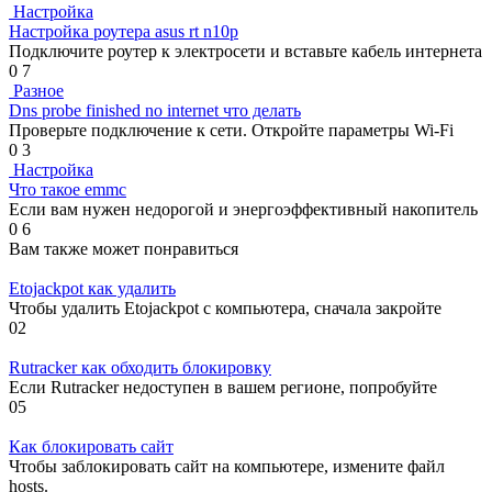
Настройка
Настройка роутера asus rt n10p
Подключите роутер к электросети и вставьте кабель интернета
0
7
Разное
Dns probe finished no internet что делать
Проверьте подключение к сети. Откройте параметры Wi-Fi
0
3
Настройка
Что такое emmc
Если вам нужен недорогой и энергоэффективный накопитель
0
6
Вам также может понравиться
Etojackpot как удалить
Чтобы удалить Etojackpot с компьютера, сначала закройте
0
2
Rutracker как обходить блокировку
Если Rutracker недоступен в вашем регионе, попробуйте
0
5
Как блокировать сайт
Чтобы заблокировать сайт на компьютере, измените файл
hosts.