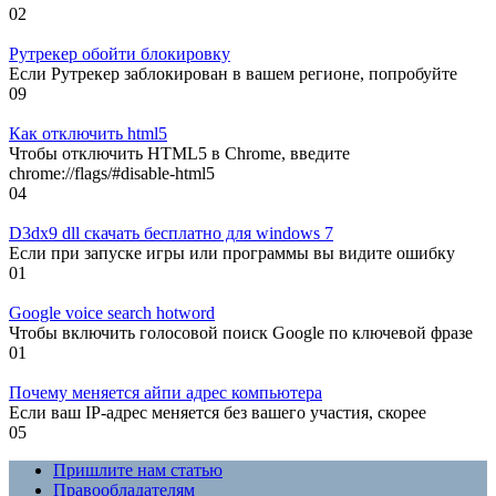
0
2
Рутрекер обойти блокировку
Если Рутрекер заблокирован в вашем регионе, попробуйте
0
9
Как отключить html5
Чтобы отключить HTML5 в Chrome, введите
chrome://flags/#disable-html5
0
4
D3dx9 dll скачать бесплатно для windows 7
Если при запуске игры или программы вы видите ошибку
0
1
Google voice search hotword
Чтобы включить голосовой поиск Google по ключевой фразе
0
1
Почему меняется айпи адрес компьютера
Если ваш IP-адрес меняется без вашего участия, скорее
0
5
Пришлите нам статью
Правообладателям