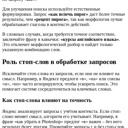
Для улучшения поиска используйте естественные
формулировки. Запрос
«как испечь пирог»
даст более точные
результаты, чем
«рецепт пирога»
, так как морфология лучше
обрабатывает глаголы в контексте действий.
В сложных случаях, когда требуется точное соответствие,
заключайте фразу в кавычки:
«курсы английского языка»
.
Это отключит морфологический разбор и найдет только
указанную комбинацию слов.
Роль стоп-слов в обработке запросов
Исключайте стоп-слова из запросов, если они не влияют на
смысл. Например, в Яндексе предлоги «в», «на» или союзы
«и», «но» часто игнорируются, чтобы ускорить поиск. Это
помогает системе сосредоточиться на ключевых словах.
Как стоп-слова влияют на точность
Яндекс анализирует запросы с учётом контекста. Если стоп-
слово меняет смысл, алгоритм его учитывает. Например, в
фразе «как убрать в Photoshop» предлог «в» важен – без него
результат будет другим. Проверяйте запросы с и без стоп-слов,