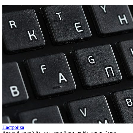
Настройка
Автор
Василий Анатольевич Демидов
На чтение
7 мин