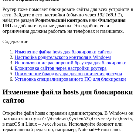
Роутер тоже помогает блокировать сайты для всех устройств в
сети. Зайдите в его настройки (обычно через
192.168.1.1
),
найдите раздел
Родительский контроль
или
Фильтрация
URL
и добавьте нужные домены. Это удобно, если
ограничения должны работать на телефонах и планшетах.
Содержание
Изменение файла hosts для блокировки сайтов
Настройка родительского контроля в Windows
Использование расширений браузера для блокировки
Блокировка сайтов через настройки роутера
Применение брандмауэра для ограничения доступа
Установка специализированного ПО для блокировки
Изменение файла hosts для блокировки
сайтов
Откройте файл hosts с правами администратора. В Windows он
находится по пути
,
C:\Windows\System32\drivers\etc\hosts
в macOS и Linux –
. Используйте блокнот или
/etc/hosts
терминальный редактор, например, Notepad++ или nano.