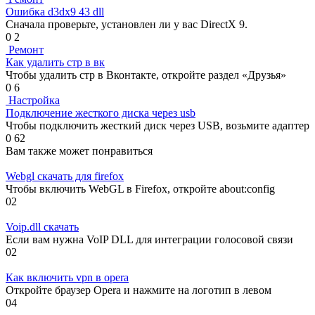
Ошибка d3dx9 43 dll
Сначала проверьте, установлен ли у вас DirectX 9.
0
2
Ремонт
Как удалить стр в вк
Чтобы удалить стр в Вконтакте, откройте раздел «Друзья»
0
6
Настройка
Подключение жесткого диска через usb
Чтобы подключить жесткий диск через USB, возьмите адаптер
0
62
Вам также может понравиться
Webgl скачать для firefox
Чтобы включить WebGL в Firefox, откройте about:config
0
2
Voip.dll скачать
Если вам нужна VoIP DLL для интеграции голосовой связи
0
2
Как включить vpn в opera
Откройте браузер Opera и нажмите на логотип в левом
0
4