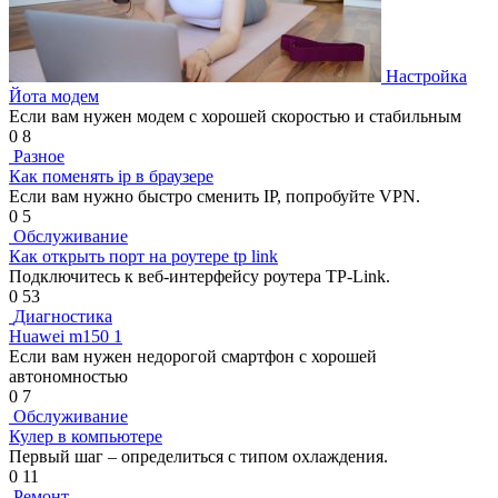
Настройка
Йота модем
Если вам нужен модем с хорошей скоростью и стабильным
0
8
Разное
Как поменять ip в браузере
Если вам нужно быстро сменить IP, попробуйте VPN.
0
5
Обслуживание
Как открыть порт на роутере tp link
Подключитесь к веб-интерфейсу роутера TP-Link.
0
53
Диагностика
Huawei m150 1
Если вам нужен недорогой смартфон с хорошей
автономностью
0
7
Обслуживание
Кулер в компьютере
Первый шаг – определиться с типом охлаждения.
0
11
Ремонт