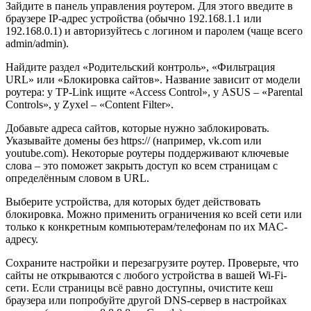
Зайдите в панель управления роутером. Для этого введите в
браузере IP-адрес устройства (обычно 192.168.1.1 или
192.168.0.1) и авторизуйтесь с логином и паролем (чаще всего
admin/admin).
Найдите раздел «Родительский контроль», «Фильтрация
URL» или «Блокировка сайтов». Название зависит от модели
роутера: у TP-Link ищите «Access Control», у ASUS – «Parental
Controls», у Zyxel – «Content Filter».
Добавьте адреса сайтов, которые нужно заблокировать.
Указывайте домены без https:// (например, vk.com или
youtube.com). Некоторые роутеры поддерживают ключевые
слова – это поможет закрыть доступ ко всем страницам с
определённым словом в URL.
Выберите устройства, для которых будет действовать
блокировка. Можно применить ограничения ко всей сети или
только к конкретным компьютерам/телефонам по их MAC-
адресу.
Сохраните настройки и перезагрузите роутер. Проверьте, что
сайты не открываются с любого устройства в вашей Wi-Fi-
сети. Если страницы всё равно доступны, очистите кеш
браузера или попробуйте другой DNS-сервер в настройках