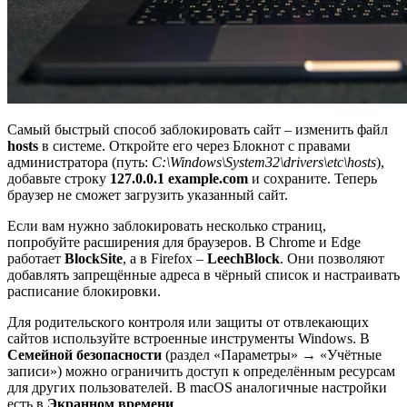
Самый быстрый способ заблокировать сайт – изменить файл
hosts
в системе. Откройте его через Блокнот с правами
администратора (путь:
C:\Windows\System32\drivers\etc\hosts
),
добавьте строку
127.0.0.1 example.com
и сохраните. Теперь
браузер не сможет загрузить указанный сайт.
Если вам нужно заблокировать несколько страниц,
попробуйте расширения для браузеров. В Chrome и Edge
работает
BlockSite
, а в Firefox –
LeechBlock
. Они позволяют
добавлять запрещённые адреса в чёрный список и настраивать
расписание блокировки.
Для родительского контроля или защиты от отвлекающих
сайтов используйте встроенные инструменты Windows. В
Семейной безопасности
(раздел «Параметры» → «Учётные
записи») можно ограничить доступ к определённым ресурсам
для других пользователей. В macOS аналогичные настройки
есть в
Экранном времени
.