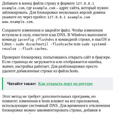
Добавьте в конец файла строку в формате
127.0.0.1
, где
– адрес сайта, который нужно
example.com
example.com
заблокировать. Для блокировки нескольких версий домена
укажите их через пробел:
127.0.0.1 example.com
.
www.example.com
Сохраните изменения и закройте файл. Чтобы изменения
вступили в силу, очистите кэш DNS. В Windows выполните
команду
в командной строке, в macOS и
ipconfig /flushdns
Linux –
или
sudo dscacheutil -flushcache
sudo systemd-
.
resolve --flush-caches
Проверьте блокировку, попытавшись открыть сайт в браузере.
Если страница не загружается или отображается ошибка,
значит, настройка работает. Для разблокировки просто
удалите добавленные строки из файла hosts.
Читайте также:
Как открыть порт на роутере
Этот метод не требует дополнительных программ, но
помните: изменения в hosts влияют на все приложения,
использующие системный DNS. Для временного отключения
блокировки можно закомментировать строки, добавив в