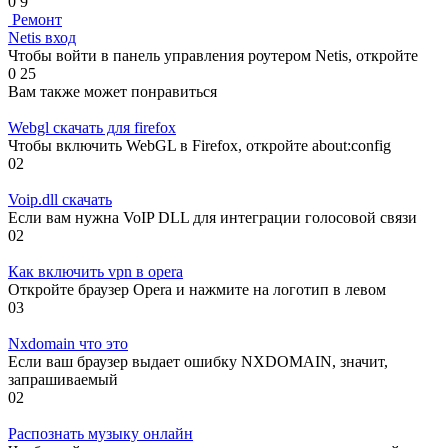
0
9
Ремонт
Netis вход
Чтобы войти в панель управления роутером Netis, откройте
0
25
Вам также может понравиться
Webgl скачать для firefox
Чтобы включить WebGL в Firefox, откройте about:config
0
2
Voip.dll скачать
Если вам нужна VoIP DLL для интеграции голосовой связи
0
2
Как включить vpn в opera
Откройте браузер Opera и нажмите на логотип в левом
0
3
Nxdomain что это
Если ваш браузер выдает ошибку NXDOMAIN, значит,
запрашиваемый
0
2
Распознать музыку онлайн