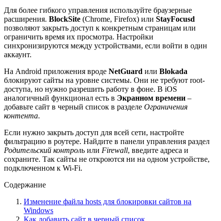
Для более гибкого управления используйте браузерные
расширения.
BlockSite
(Chrome, Firefox) или
StayFocusd
позволяют закрыть доступ к конкретным страницам или
ограничить время их просмотра. Настройки
синхронизируются между устройствами, если войти в один
аккаунт.
На Android приложения вроде
NetGuard
или
Blokada
блокируют сайты на уровне системы. Они не требуют root-
доступа, но нужно разрешить работу в фоне. В iOS
аналогичный функционал есть в
Экранном времени
–
добавьте сайт в черный список в разделе
Ограничения
контента
.
Если нужно закрыть доступ для всей сети, настройте
фильтрацию в роутере. Найдите в панели управления раздел
Родительский контроль
или
Firewall
, введите адреса и
сохраните. Так сайты не откроются ни на одном устройстве,
подключенном к Wi-Fi.
Содержание
Изменение файла hosts для блокировки сайтов на
Windows
Как добавить сайт в черный список