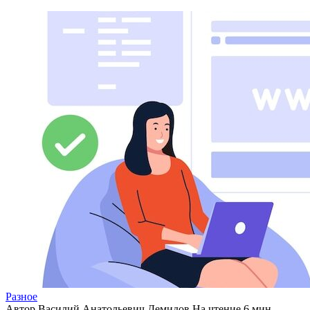
Разное
Автор
Василий Анатольевич Демидов
На чтение
6 мин