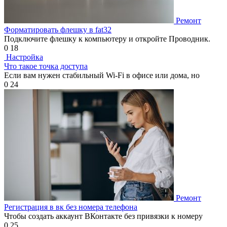
Ремонт
Форматировать флешку в fat32
Подключите флешку к компьютеру и откройте Проводник.
0
18
Настройка
Что такое точка доступа
Если вам нужен стабильный Wi-Fi в офисе или дома, но
0
24
Ремонт
Регистрация в вк без номера телефона
Чтобы создать аккаунт ВКонтакте без привязки к номеру
0
25