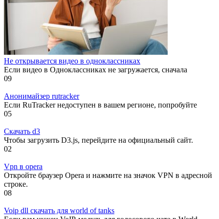
Не открывается видео в одноклассниках
Если видео в Одноклассниках не загружается, сначала
0
9
Анонимайзер rutracker
Если RuTracker недоступен в вашем регионе, попробуйте
0
5
Скачать d3
Чтобы загрузить D3.js, перейдите на официальный сайт.
0
2
Vpn в opera
Откройте браузер Opera и нажмите на значок VPN в адресной
строке.
0
8
Voip dll скачать для world of tanks