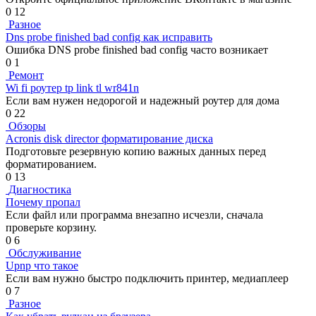
0
12
Разное
Dns probe finished bad config как исправить
Ошибка DNS probe finished bad config часто возникает
0
1
Ремонт
Wi fi роутер tp link tl wr841n
Если вам нужен недорогой и надежный роутер для дома
0
22
Обзоры
Acronis disk director форматирование диска
Подготовьте резервную копию важных данных перед
форматированием.
0
13
Диагностика
Почему пропал
Если файл или программа внезапно исчезли, сначала
проверьте корзину.
0
6
Обслуживание
Upnp что такое
Если вам нужно быстро подключить принтер, медиаплеер
0
7
Разное