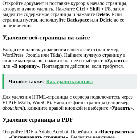
Откройте документ и поставьте курсор в начало страницы,
которую нужно удалить. Нажмите
Ctrl + Shift + F8
, затем
выделите содержимое страницы и нажмите
Delete
. Если
страница пустая, используйте
Backspace
или
Delete
до ее
исчезновения.
Удаление веб-страницы на сайте
Войдите в панель управления вашего сайта (например,
WordPress, Joomla или Tilda). Найдите нужную страницу в
списке материалов, нажмите на нее и выберите
«Удалить»
или
«В корзину»
. Подтвердите действие, если требуется.
Читайте также:
Как удалить контакт
Для удаления HTML-страницы с сервера подключитесь через
FTP (FileZilla, WinSCP). Найдите файл страницы (например,
about.html
), кликните правой кнопкой и выберите
«Удалить»
.
Удаление страницы в PDF
Откройте PDF в Adobe Acrobat. Перейдите в
«Инструменты»
→ «Организовать страницы»
. Выделите ненужные