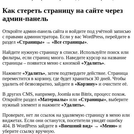
Как стереть страницу на сайте через
админ-панель
Откройте админ-панель сайта и войдите под учётной записью
с правами администратора. Если у вас WordPress, перейдите в
раздел
«Страницы» → «Все страницы»
.
Найдите нужную страницу в списке. Используйте поиск или
фильтры, если страниц много. Наведите курсор на название
страницы – появится меню с кнопкой
«Удалить»
.
Нажмите
«Удалить»
, затем подтвердите действие. Страница
переместится в корзину, где будет храниться 30 дней. Чтобы
удалить её безвозвратно, зайдите в
«Корзину»
и очистите её.
В других CMS, например, Joomla или Bitrix, процесс похож.
Откройте раздел
«Материалы»
или
«Страницы»
, выберите
нужный элемент и нажмите
«Удалить»
.
Проверьте, нет ли ссылок на удаляемую страницу в меню или
виджетах. Если они останутся, посетители увидят ошибку
404. В WordPress зайдите в
«Внешний вид» → «Меню»
и
уберите ссылку вручную.