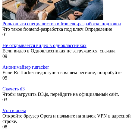
Роль опыта специалистов в frontend-разработке под ключ
Что такое frontend-разработка под ключ Определение
0
1
Не открывается видео в одноклассниках
Если видео в Одноклассниках не загружается, сначала
0
9
Анонимайзер rutracker
Если RuTracker недоступен в вашем регионе, попробуйте
0
5
Скачать d3
Чтобы загрузить D3.js, перейдите на официальный сайт.
0
3
Vpn в opera
Откройте браузер Opera и нажмите на значок VPN в адресной
строке.
0
8