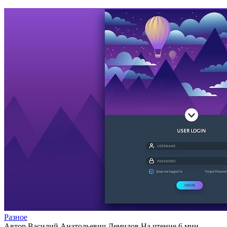
Разное
Автор
Василий Анатольевич Демидов
На чтение
6 мин