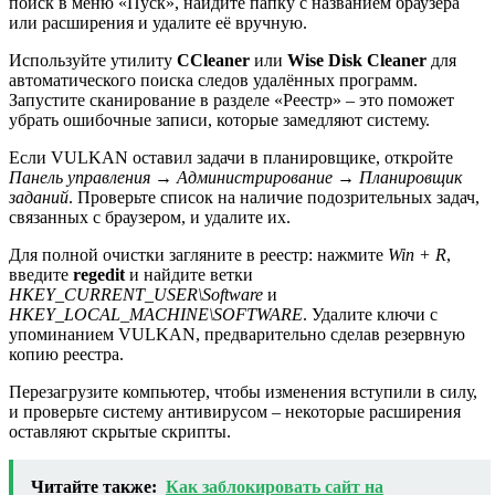
поиск в меню «Пуск», найдите папку с названием браузера
или расширения и удалите её вручную.
Используйте утилиту
CCleaner
или
Wise Disk Cleaner
для
автоматического поиска следов удалённых программ.
Запустите сканирование в разделе «Реестр» – это поможет
убрать ошибочные записи, которые замедляют систему.
Если VULKAN оставил задачи в планировщике, откройте
Панель управления → Администрирование → Планировщик
заданий
. Проверьте список на наличие подозрительных задач,
связанных с браузером, и удалите их.
Для полной очистки загляните в реестр: нажмите
Win + R
,
введите
regedit
и найдите ветки
HKEY_CURRENT_USER\Software
и
HKEY_LOCAL_MACHINE\SOFTWARE
. Удалите ключи с
упоминанием VULKAN, предварительно сделав резервную
копию реестра.
Перезагрузите компьютер, чтобы изменения вступили в силу,
и проверьте систему антивирусом – некоторые расширения
оставляют скрытые скрипты.
Читайте также:
Как заблокировать сайт на