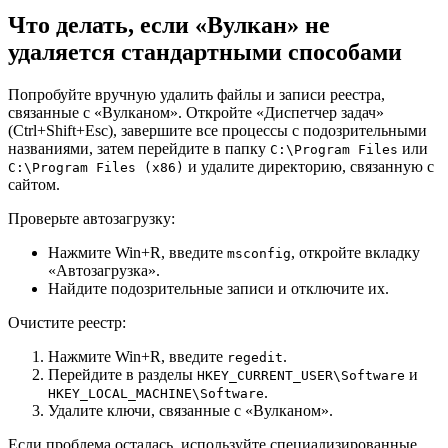
Что делать, если «Вулкан» не
удаляется стандартными способами
Попробуйте вручную удалить файлы и записи реестра,
связанные с «Вулканом». Откройте «Диспетчер задач»
(Ctrl+Shift+Esc), завершите все процессы с подозрительными
названиями, затем перейдите в папку
или
C:\Program Files
и удалите директорию, связанную с
C:\Program Files (x86)
сайтом.
Проверьте автозагрузку:
Нажмите Win+R, введите
, откройте вкладку
msconfig
«Автозагрузка».
Найдите подозрительные записи и отключите их.
Очистите реестр:
Нажмите Win+R, введите
.
regedit
Перейдите в разделы
и
HKEY_CURRENT_USER\Software
.
HKEY_LOCAL_MACHINE\Software
Удалите ключи, связанные с «Вулканом».
Если проблема осталась, используйте специализированные