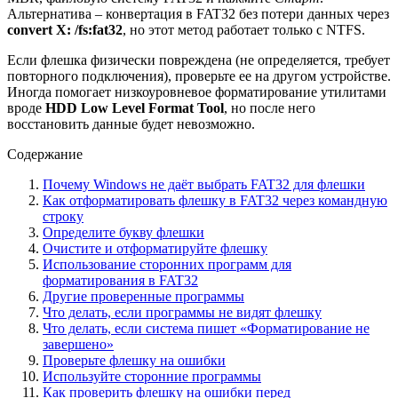
Альтернатива – конвертация в FAT32 без потери данных через
convert X: /fs:fat32
, но этот метод работает только с NTFS.
Если флешка физически повреждена (не определяется, требует
повторного подключения), проверьте ее на другом устройстве.
Иногда помогает низкоуровневое форматирование утилитами
вроде
HDD Low Level Format Tool
, но после него
восстановить данные будет невозможно.
Содержание
Почему Windows не даёт выбрать FAT32 для флешки
Как отформатировать флешку в FAT32 через командную
строку
Определите букву флешки
Очистите и отформатируйте флешку
Использование сторонних программ для
форматирования в FAT32
Другие проверенные программы
Что делать, если программы не видят флешку
Что делать, если система пишет «Форматирование не
завершено»
Проверьте флешку на ошибки
Используйте сторонние программы
Как проверить флешку на ошибки перед