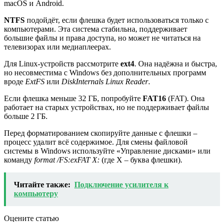
macOS и Android.
NTFS
подойдёт, если флешка будет использоваться только с
компьютерами. Эта система стабильна, поддерживает
большие файлы и права доступа, но может не читаться на
телевизорах или медиаплеерах.
Для Linux-устройств рассмотрите
ext4
. Она надёжна и быстра,
но несовместима с Windows без дополнительных программ
вроде
ExtFS
или
DiskInternals Linux Reader
.
Если флешка меньше 32 ГБ, попробуйте
FAT16
(FAT). Она
работает на старых устройствах, но не поддерживает файлы
больше 2 ГБ.
Перед форматированием скопируйте данные с флешки –
процесс удалит всё содержимое. Для смены файловой
системы в Windows используйте «Управление дисками» или
команду
format /FS:exFAT X:
(где X – буква флешки).
Читайте также:
Подключение усилителя к
компьютеру
Оцените статью