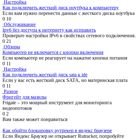
Настройка
Как подключить жесткий диск ноутбука к компьютеру
Если вам нужно перенести данные с жесткого диска ноутбука
0
10
Обслуживание
Ipv6 без доступа к интернету как исправить
Проверьте настройки IPv6 в свойствах сетевого подключения.
0
21
Обзоры
Компьютер не включается с кнопки включения
Если компьютер не реагирует на нажатие кнопки питания
0
11
Настройка
Как подключить жесткий диск sata к ide
Если у вас есть жесткий диск SATA, но материнская плата
0
11
Разное
Фригейт для мазилы
Frigate – это мощный инструмент для мониторинга
видеопотоков
0
2
Вам также может понравиться
Как обойти блокировку рутрекер в яндекс браузере
Если Яндекс Браузер не открывает Rutracker, попробуйте