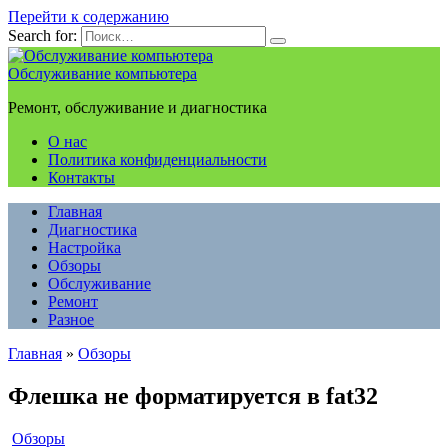
Перейти к содержанию
Search for:
Обслуживание компьютера
Ремонт, обслуживание и диагностика
О нас
Политика конфиденциальности
Контакты
Главная
Диагностика
Настройка
Обзоры
Обслуживание
Ремонт
Разное
Главная
»
Обзоры
Флешка не форматируется в fat32
Обзоры