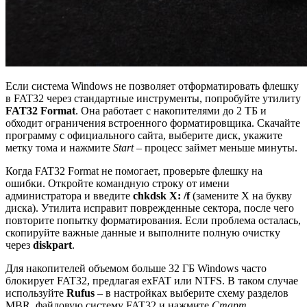
Если система Windows не позволяет отформатировать флешку
в FAT32 через стандартные инструменты, попробуйте утилиту
FAT32 Format
. Она работает с накопителями до 2 ТБ и
обходит ограничения встроенного форматировщика. Скачайте
программу с официального сайта, выберите диск, укажите
метку тома и нажмите
Start
– процесс займет меньше минуты.
Когда FAT32 Format не помогает, проверьте флешку на
ошибки. Откройте командную строку от имени
администратора и введите
chkdsk X: /f
(замените X на букву
диска). Утилита исправит поврежденные сектора, после чего
повторите попытку форматирования. Если проблема осталась,
скопируйте важные данные и выполните полную очистку
через
diskpart
.
Для накопителей объемом больше 32 ГБ Windows часто
блокирует FAT32, предлагая exFAT или NTFS. В таком случае
используйте
Rufus
– в настройках выберите схему разделов
MBR, файловую систему FAT32 и нажмите
Старт
.