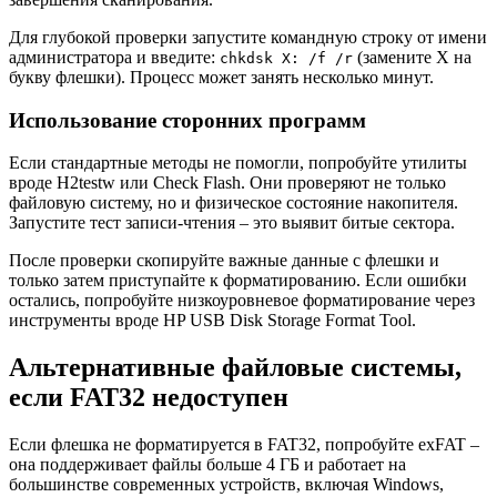
Для глубокой проверки запустите командную строку от имени
администратора и введите:
(замените X на
chkdsk X: /f /r
букву флешки). Процесс может занять несколько минут.
Использование сторонних программ
Если стандартные методы не помогли, попробуйте утилиты
вроде H2testw или Check Flash. Они проверяют не только
файловую систему, но и физическое состояние накопителя.
Запустите тест записи-чтения – это выявит битые сектора.
После проверки скопируйте важные данные с флешки и
только затем приступайте к форматированию. Если ошибки
остались, попробуйте низкоуровневое форматирование через
инструменты вроде HP USB Disk Storage Format Tool.
Альтернативные файловые системы,
если FAT32 недоступен
Если флешка не форматируется в FAT32, попробуйте exFAT –
она поддерживает файлы больше 4 ГБ и работает на
большинстве современных устройств, включая Windows,