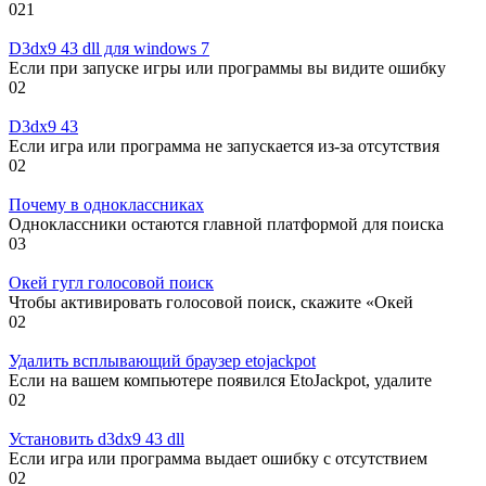
0
21
D3dx9 43 dll для windows 7
Если при запуске игры или программы вы видите ошибку
0
2
D3dx9 43
Если игра или программа не запускается из-за отсутствия
0
2
Почему в одноклассниках
Одноклассники остаются главной платформой для поиска
0
3
Окей гугл голосовой поиск
Чтобы активировать голосовой поиск, скажите «Окей
0
2
Удалить всплывающий браузер etojackpot
Если на вашем компьютере появился EtoJackpot, удалите
0
2
Установить d3dx9 43 dll
Если игра или программа выдает ошибку с отсутствием
0
2