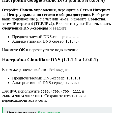
Настройка Google Public DNS (8.8.8.8 и 8.8.4.4)
Откройте
Панель управления
, перейдите в
Сеть и Интернет
→
Центр управления сетями и общим доступом
. Выберите
ваше подключение (
Ethernet
или
Wi-Fi
), нажмите
Свойства
,
затем
IP версии 4 (TCP/IPv4)
. Включите пункт
Использовать
следующие DNS-серверы
и введите:
Предпочитаемый DNS-сервер:
8.8.8.8
Альтернативный DNS-сервер:
8.8.4.4
Нажмите
OK
и перезапустите подключение.
Настройка Cloudflare DNS (1.1.1.1 и 1.0.0.1)
В том же разделе свойств IPv4 введите:
Предпочитаемый DNS-сервер:
1.1.1.1
Альтернативный DNS-сервер:
1.0.0.1
Для IPv6 используйте
и
2606:4700:4700::1111
. Сохраните изменения и
2606:4700:4700::1001
переподключитесь к сети.
Читайте также:
Browsec vpn