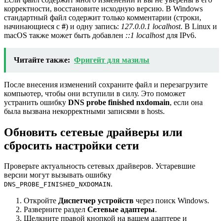
корректности, восстановите исходную версию. В Windows
стандартный файл содержит только комментарии (строки,
начинающиеся с
#
) и одну запись:
127.0.0.1 localhost
. В Linux и
macOS также может быть добавлен
::1 localhost
для IPv6.
Читайте также:
Фригейт для мазилы
После внесения изменений сохраните файл и перезагрузите
компьютер, чтобы они вступили в силу. Это поможет
устранить ошибку
DNS probe finished nxdomain
, если она
была вызвана некорректными записями в hosts.
Обновить сетевые драйверы или
сбросить настройки сети
Проверьте актуальность сетевых драйверов. Устаревшие
версии могут вызывать ошибку
.
DNS_PROBE_FINISHED_NXDOMAIN
Откройте
Диспетчер устройств
через поиск Windows.
Разверните раздел
Сетевые адаптеры
.
Щелкните правой кнопкой на вашем адаптере и