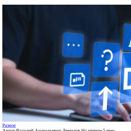
Разное
Автор
Василий Анатольевич Демидов
На чтение
5 мин