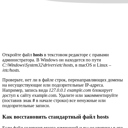
Откройте файл
hosts
в текстовом редакторе с правами
администратора. В Windows он находится по пути
C:\Windows\System32\drivers\etc\hosts
, в macOS и Linux –
/etc/hosts
.
Проверьте, нет ли в файле строк, перенаправляющих домены
на несуществующие или подозрительные IP-адреса.
Например, запись вида
127.0.0.1 example.com
блокирует
доступ к сайту example.com. Удалите или закомментируйте
(поставив знак
#
в начале строки) все ненужные или
подозрительные записи.
Как восстановить стандартный файл hosts
Если файл содержит много изменений и вы не уверены в его