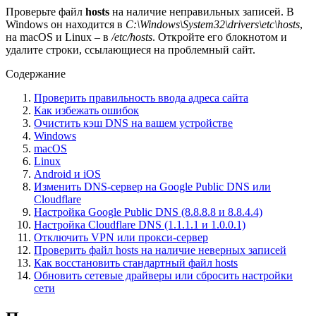
Проверьте файл
hosts
на наличие неправильных записей. В
Windows он находится в
C:\Windows\System32\drivers\etc\hosts
,
на macOS и Linux – в
/etc/hosts
. Откройте его блокнотом и
удалите строки, ссылающиеся на проблемный сайт.
Содержание
Проверить правильность ввода адреса сайта
Как избежать ошибок
Очистить кэш DNS на вашем устройстве
Windows
macOS
Linux
Android и iOS
Изменить DNS-сервер на Google Public DNS или
Cloudflare
Настройка Google Public DNS (8.8.8.8 и 8.8.4.4)
Настройка Cloudflare DNS (1.1.1.1 и 1.0.0.1)
Отключить VPN или прокси-сервер
Проверить файл hosts на наличие неверных записей
Как восстановить стандартный файл hosts
Обновить сетевые драйверы или сбросить настройки
сети