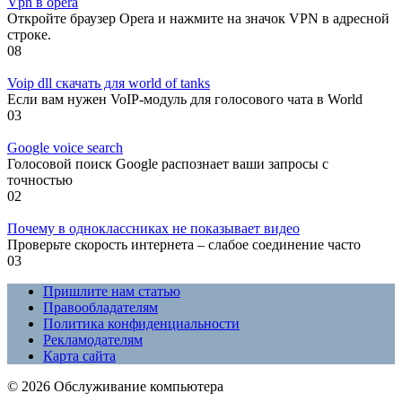
Vpn в opera
Откройте браузер Opera и нажмите на значок VPN в адресной
строке.
0
8
Voip dll скачать для world of tanks
Если вам нужен VoIP-модуль для голосового чата в World
0
3
Google voice search
Голосовой поиск Google распознает ваши запросы с
точностью
0
2
Почему в одноклассниках не показывает видео
Проверьте скорость интернета – слабое соединение часто
0
3
Пришлите нам статью
Правообладателям
Политика конфиденциальности
Рекламодателям
Карта сайта
© 2026 Обслуживание компьютера