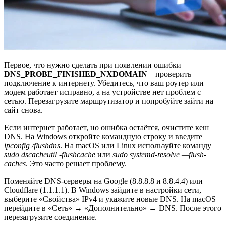
Первое, что нужно сделать при появлении ошибки
DNS_PROBE_FINISHED_NXDOMAIN
– проверить
подключение к интернету. Убедитесь, что ваш роутер или
модем работает исправно, а на устройстве нет проблем с
сетью. Перезагрузите маршрутизатор и попробуйте зайти на
сайт снова.
Если интернет работает, но ошибка остаётся, очистите кеш
DNS. На Windows откройте командную строку и введите
ipconfig /flushdns
. На macOS или Linux используйте команду
sudo dscacheutil -flushcache
или
sudo systemd-resolve —flush-
caches
. Это часто решает проблему.
Поменяйте DNS-серверы на Google (8.8.8.8 и 8.8.4.4) или
Cloudflare (1.1.1.1). В Windows зайдите в настройки сети,
выберите «Свойства» IPv4 и укажите новые DNS. На macOS
перейдите в «Сеть» → «Дополнительно» → DNS. После этого
перезагрузите соединение.