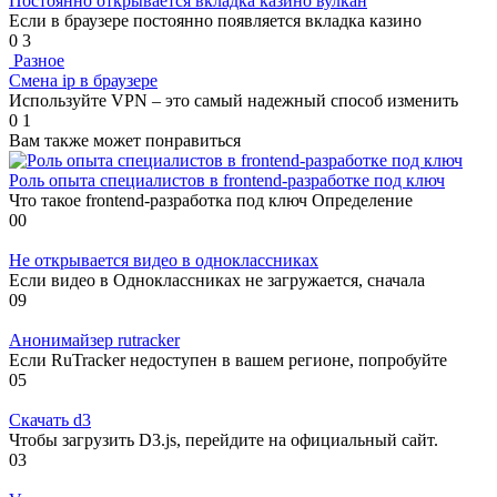
Постоянно открывается вкладка казино вулкан
Если в браузере постоянно появляется вкладка казино
0
3
Разное
Смена ip в браузере
Используйте VPN – это самый надежный способ изменить
0
1
Вам также может понравиться
Роль опыта специалистов в frontend-разработке под ключ
Что такое frontend-разработка под ключ Определение
0
0
Не открывается видео в одноклассниках
Если видео в Одноклассниках не загружается, сначала
0
9
Анонимайзер rutracker
Если RuTracker недоступен в вашем регионе, попробуйте
0
5
Скачать d3
Чтобы загрузить D3.js, перейдите на официальный сайт.
0
3