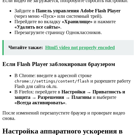
Если видео не загружается, попробуйте сбросить настройки:
Зайдите в
Панель управления Adobe Flash Player
(через меню «Пуск» или системный трей).
Перейдите во вкладку
«Хранилище»
и нажмите
«Удалить все сайты»
.
Перезагрузите страницу Одноклассников.
Читайте также:
Html5 video not properly encoded
Если Flash Player заблокирован браузером
В Chrome: введите в адресной строке
и разрешите работу
chrome://settings/content/flash
Flash для сайта ok.ru.
В Firefox: перейдите в
Настройки → Приватность и
защита → Разрешения → Плагины
и выберите
«Всегда активировать»
.
После изменений перезапустите браузер и проверьте видео
снова.
Настройка аппаратного ускорения в