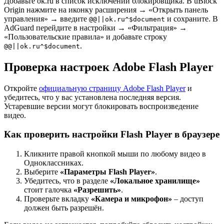
Добавьте ok.ru в список исключений блокировщика. В uBlock
Origin нажмите на иконку расширения → «Открыть панель
управления» → введите
и сохраните. В
@@||ok.ru^$document
AdGuard перейдите в настройки → «Фильтрация» →
«Пользовательские правила» и добавьте строку
.
@@||ok.ru^$document
Проверка настроек Adobe Flash Player
Откройте
официальную страницу Adobe Flash Player
и
убедитесь, что у вас установлена последняя версия.
Устаревшие версии могут блокировать воспроизведение
видео.
Как проверить настройки Flash Player в браузере
Кликните правой кнопкой мыши по любому видео в
Одноклассниках.
Выберите
«Параметры Flash Player»
.
Убедитесь, что в разделе
«Локальное хранилище»
стоит галочка
«Разрешить»
.
Проверьте вкладку
«Камера и микрофон»
– доступ
должен быть разрешён.