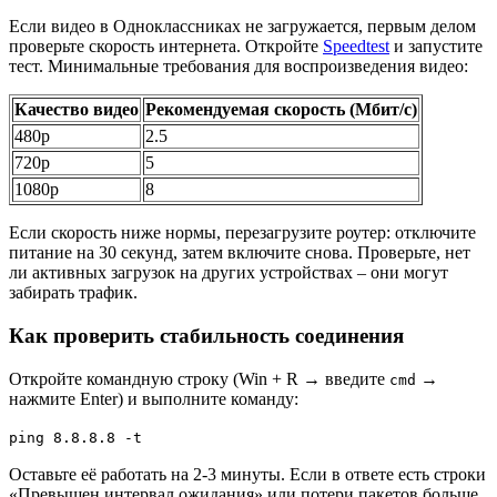
Если видео в Одноклассниках не загружается, первым делом
проверьте скорость интернета. Откройте
Speedtest
и запустите
тест. Минимальные требования для воспроизведения видео:
Качество видео
Рекомендуемая скорость (Мбит/с)
480p
2.5
720p
5
1080p
8
Если скорость ниже нормы, перезагрузите роутер: отключите
питание на 30 секунд, затем включите снова. Проверьте, нет
ли активных загрузок на других устройствах – они могут
забирать трафик.
Как проверить стабильность соединения
Откройте командную строку (Win + R → введите
→
cmd
нажмите Enter) и выполните команду:
ping 8.8.8.8 -t
Оставьте её работать на 2-3 минуты. Если в ответе есть строки
«Превышен интервал ожидания» или потери пакетов больше