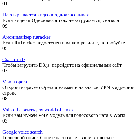
0
1
Не открывается видео в одноклассниках
Если видео в Одноклассниках не загружается, сначала
0
9
Анонимайзер rutracker
Если RuTracker недоступен в вашем регионе, попробуйте
0
5
Скачать d3
Чтобы загрузить D3.js, перейдите на официальный сайт.
0
3
Vpn в opera
Откройте браузер Opera и нажмите на значок VPN в адресной
строке.
0
8
Voip dll скачать для world of tanks
Если вам нужен VoIP-модуль для голосового чата в World
0
3
Google voice search
Голосовой поиск Google распознает ваши запросы с