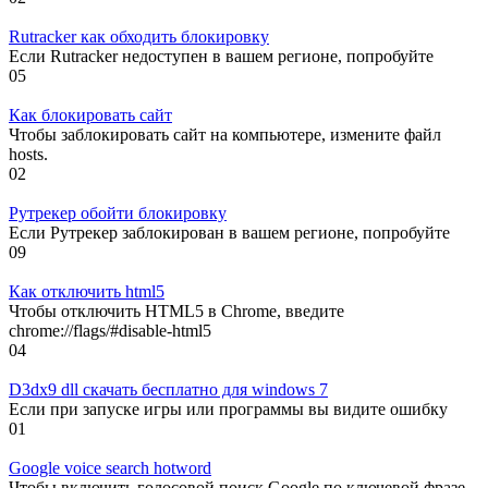
Rutracker как обходить блокировку
Если Rutracker недоступен в вашем регионе, попробуйте
0
5
Как блокировать сайт
Чтобы заблокировать сайт на компьютере, измените файл
hosts.
0
2
Рутрекер обойти блокировку
Если Рутрекер заблокирован в вашем регионе, попробуйте
0
9
Как отключить html5
Чтобы отключить HTML5 в Chrome, введите
chrome://flags/#disable-html5
0
4
D3dx9 dll скачать бесплатно для windows 7
Если при запуске игры или программы вы видите ошибку
0
1
Google voice search hotword
Чтобы включить голосовой поиск Google по ключевой фразе