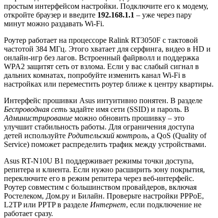
простым интерфейсом настройки. Подключите его к модему,
откройте браузер и введите
192.168.1.1
– уже через пару
минут можно раздавать Wi-Fi.
Роутер работает на процессоре Ralink RT3050F с тактовой
частотой 384 МГц. Этого хватает для серфинга, видео в HD и
онлайн-игр без лагов. Встроенный файрволл и поддержка
WPA2 защитят сеть от взлома. Если у вас слабый сигнал в
дальних комнатах, попробуйте изменить канал Wi-Fi в
настройках или переместить роутер ближе к центру квартиры.
Интерфейс прошивки Asus интуитивно понятен. В разделе
Беспроводная сеть
задайте имя сети (SSID) и пароль. В
Администрирование
можно обновить прошивку – это
улучшит стабильность работы. Для ограничения доступа
детей используйте
Родительский контроль
, а QoS (Quality of
Service) поможет распределить трафик между устройствами.
Asus RT-N10U B1 поддерживает режимы точки доступа,
репитера и клиента. Если нужно расширить зону покрытия,
переключите его в режим репитера через веб-интерфейс.
Роутер совместим с большинством провайдеров, включая
Ростелеком, Дом.ру и Билайн. Проверьте настройки PPPoE,
L2TP или PPTP в разделе
Интернет
, если подключение не
работает сразу.