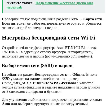
Читайте также:
Подключение жесткого диска sata
через usb
Проверьте статус подключения в разделе
Сеть
→
Карта сети
.
Если интернет не работает, перезагрузите роутер и убедитесь,
что все настройки введены верно.
Настройка беспроводной сети Wi-Fi
Откройте веб-интерфейс роутера Asus RT-N10U B1, введя
192.168.1.1
в адресную строку браузера. Авторизуйтесь,
используя логин и пароль (по умолчанию
admin/admin
).
Выбор имени сети (SSID) и пароля
Перейдите в раздел
Беспроводная сеть
→
Общие
. В поле
SSID
укажите название вашей сети – например,
Home_WiFi_5GHz
. Выберите
WPA2-Personal
в качестве
метода аутентификации и задайте надежный пароль длиной
от 8 символов с цифрами и буквами.
Для улучшения стабильности подключения установите канал
Auto
или выберите вручную наименее загруженный