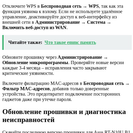
Отключите WPS в
Беспроводная сеть → WPS
, так как эта
функция уязвима к взлому. Если не используете удалённое
управление, деактивируйте доступ к веб-интерфейсу из
внешней сети в
Администрирование → Система →
Включить веб-доступ из WAN
.
Читайте также:
Что такое emmc память
Обновите прошивку через
Администрирование →
Обновление микропрограммы
. Проверяйте новые версии
каждые 3-4 месяца – исправления часто закрывают
критические уязвимости.
Включите фильтрацию MAC-адресов в
Беспроводная сеть →
Фильтр MAC-адресов
, добавив только доверенные
устройства. Это предотвратит подключение посторонних
гаджетов даже при утечке пароля.
Обновление прошивки и диагностика
неисправностей
Скачайте последнюю версию прошивки для Asus RT-N10U B1