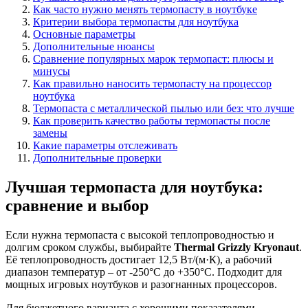
Как часто нужно менять термопасту в ноутбуке
Критерии выбора термопасты для ноутбука
Основные параметры
Дополнительные нюансы
Сравнение популярных марок термопаст: плюсы и
минусы
Как правильно наносить термопасту на процессор
ноутбука
Термопаста с металлической пылью или без: что лучше
Как проверить качество работы термопасты после
замены
Какие параметры отслеживать
Дополнительные проверки
Лучшая термопаста для ноутбука:
сравнение и выбор
Если нужна термопаста с высокой теплопроводностью и
долгим сроком службы, выбирайте
Thermal Grizzly Kryonaut
.
Её теплопроводность достигает 12,5 Вт/(м·К), а рабочий
диапазон температур – от -250°C до +350°C. Подходит для
мощных игровых ноутбуков и разогнанных процессоров.
Для бюджетного варианта с хорошими показателями