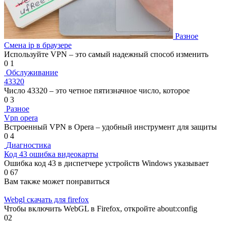
Разное
Смена ip в браузере
Используйте VPN – это самый надежный способ изменить
0
1
Обслуживание
43320
Число 43320 – это четное пятизначное число, которое
0
3
Разное
Vpn opera
Встроенный VPN в Opera – удобный инструмент для защиты
0
4
Диагностика
Код 43 ошибка видеокарты
Ошибка код 43 в диспетчере устройств Windows указывает
0
67
Вам также может понравиться
Webgl скачать для firefox
Чтобы включить WebGL в Firefox, откройте about:config
0
2