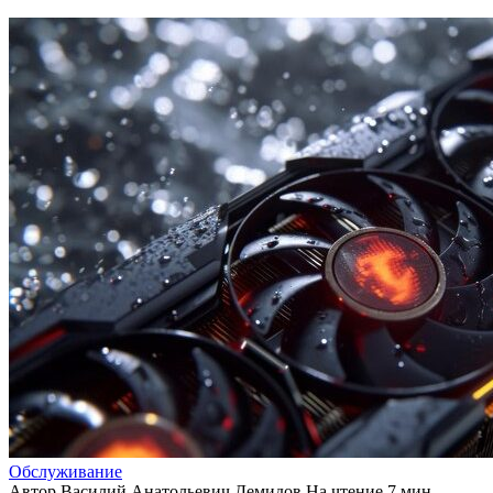
Обслуживание
Автор
Василий Анатольевич Демидов
На чтение
7 мин