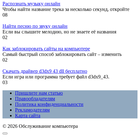
Распознать музыку онлайн
Чтобы найти название трека за несколько секунд, откройте
0
8
Найти песню по звуку онлайн
Если вы слышите мелодию, но не знаете её названия
0
2
Как заблокировать сайты на компьютере
Самый быстрый способ заблокировать сайт – изменить
0
2
Скачать драйвер d3dx9 43 dll бесплатно
Если игра или программа требует файл d3dx9_43.
0
3
Пришлите нам статью
Правообладателям
Политика конфиденциальности
Рекламодателям
Карта сайта
© 2026 Обслуживание компьютера