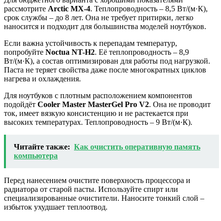
рассмотрите
Arctic MX-4
. Теплопроводность – 8,5 Вт/(м·К),
срок службы – до 8 лет. Она не требует притирки, легко
наносится и подходит для большинства моделей ноутбуков.
Если важна устойчивость к перепадам температур,
попробуйте
Noctua NT-H2
. Её теплопроводность – 8,9
Вт/(м·К), а состав оптимизирован для работы под нагрузкой.
Паста не теряет свойства даже после многократных циклов
нагрева и охлаждения.
Для ноутбуков с плотным расположением компонентов
подойдёт
Cooler Master MasterGel Pro V2
. Она не проводит
ток, имеет вязкую консистенцию и не растекается при
высоких температурах. Теплопроводность – 9 Вт/(м·К).
Читайте также:
Как очистить оперативную память
компьютера
Перед нанесением очистите поверхность процессора и
радиатора от старой пасты. Используйте спирт или
специализированные очистители. Наносите тонкий слой –
избыток ухудшает теплоотвод.