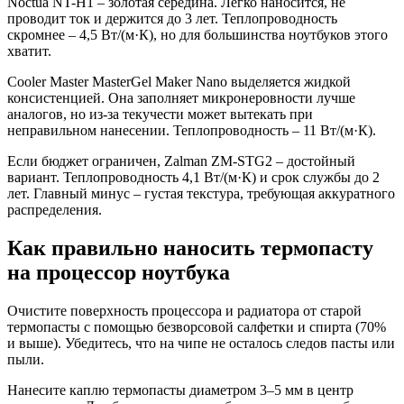
Noctua NT-H1 – золотая середина. Легко наносится, не
проводит ток и держится до 3 лет. Теплопроводность
скромнее – 4,5 Вт/(м·К), но для большинства ноутбуков этого
хватит.
Cooler Master MasterGel Maker Nano выделяется жидкой
консистенцией. Она заполняет микронеровности лучше
аналогов, но из-за текучести может вытекать при
неправильном нанесении. Теплопроводность – 11 Вт/(м·К).
Если бюджет ограничен, Zalman ZM-STG2 – достойный
вариант. Теплопроводность 4,1 Вт/(м·К) и срок службы до 2
лет. Главный минус – густая текстура, требующая аккуратного
распределения.
Как правильно наносить термопасту
на процессор ноутбука
Очистите поверхность процессора и радиатора от старой
термопасты с помощью безворсовой салфетки и спирта (70%
и выше). Убедитесь, что на чипе не осталось следов пасты или
пыли.
Нанесите каплю термопасты диаметром 3–5 мм в центр