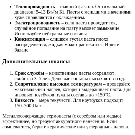
Теплопроводность
– главный фактор. Оптимальный
диапазон: 5–13 Вт/(м·К). Пасты с меньшими значениями
хуже справляются с охлаждением.
Электропроводность
– если паста проводит ток,
случайное попадание на плату вызовет замыкание.
Используйте нейтральные составы.
Консистенция
– слишком густая паста плохо
распределяется, жидкая может растекаться. Ищите
баланс.
Дополнительные нюансы
Срок службы
– качественные пасты сохраняют
свойства 3–5 лет. Дешёвые составы высыхают за год.
Сопротивление высоким температурам
– проверяйте
максимальный нагрев, который выдерживает паста. Для
игровых ноутбуков нужны составы до +150°C.
Вязкость
– мера текучести. Для ноутбуков подходит
150–300 Па·с.
Металлосодержащие термопасты (с серебром или медью)
эффективнее, но требуют аккуратного нанесения. Если
сомневаетесь, берите керамические или углеродные аналоги.