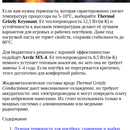
Если вам нужна термопаста, которая гарантированно снизит
температуру процессора на 5–10°C, выбирайте
Thermal
Grizzly Kryonaut
. Её теплопроводность 12,5 Вт/(м·К) и
устойчивость к высоким температурам делают её лучшим
вариантом для игровых и рабочих ноутбуков. Даже под
нагрузкой паста не теряет свойств, сохраняя стабильность до
80°C.
Для бюджетного решения с хорошей эффективностью
подойдёт
Arctic MX-4
. Её теплопроводность 8,5 Вт/(м·К)
немного уступает топовым аналогам, но зато она не требует
замены 3–4 года. Если ноутбук не перегревается критично,
этого достаточно для комфортной работы.
Жидкометаллические составы вроде
Thermal Grizzly
Conductonaut
дают максимальное охлаждение, но требуют
аккуратности: они электропроводны и могут повредить плату
при небрежном нанесении. Их стоит использовать только в
мощных системах с алюминиевыми или медными
радиаторами.
Содержание
Лучшая термопаста для ноутбука: сравнение и выбор