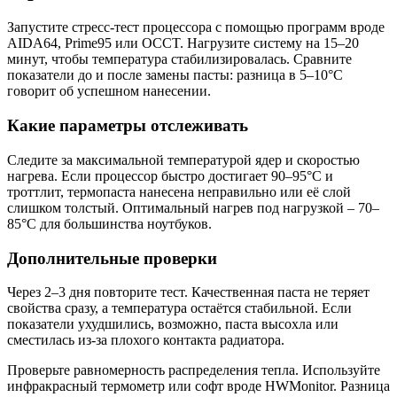
Запустите стресс-тест процессора с помощью программ вроде
AIDA64, Prime95 или OCCT. Нагрузите систему на 15–20
минут, чтобы температура стабилизировалась. Сравните
показатели до и после замены пасты: разница в 5–10°C
говорит об успешном нанесении.
Какие параметры отслеживать
Следите за максимальной температурой ядер и скоростью
нагрева. Если процессор быстро достигает 90–95°C и
троттлит, термопаста нанесена неправильно или её слой
слишком толстый. Оптимальный нагрев под нагрузкой – 70–
85°C для большинства ноутбуков.
Дополнительные проверки
Через 2–3 дня повторите тест. Качественная паста не теряет
свойства сразу, а температура остаётся стабильной. Если
показатели ухудшились, возможно, паста высохла или
сместилась из-за плохого контакта радиатора.
Проверьте равномерность распределения тепла. Используйте
инфракрасный термометр или софт вроде HWMonitor. Разница