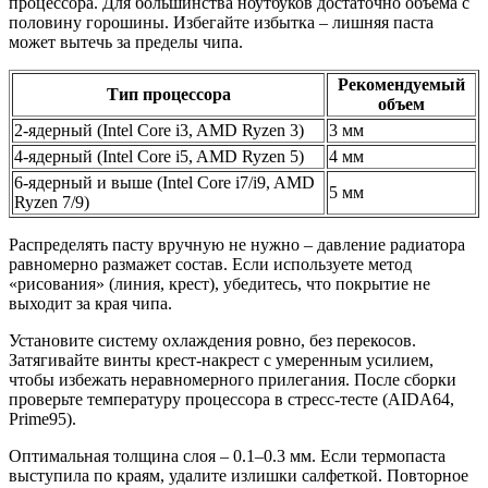
процессора. Для большинства ноутбуков достаточно объема с
половину горошины. Избегайте избытка – лишняя паста
может вытечь за пределы чипа.
Рекомендуемый
Тип процессора
объем
2-ядерный (Intel Core i3, AMD Ryzen 3)
3 мм
4-ядерный (Intel Core i5, AMD Ryzen 5)
4 мм
6-ядерный и выше (Intel Core i7/i9, AMD
5 мм
Ryzen 7/9)
Распределять пасту вручную не нужно – давление радиатора
равномерно размажет состав. Если используете метод
«рисования» (линия, крест), убедитесь, что покрытие не
выходит за края чипа.
Установите систему охлаждения ровно, без перекосов.
Затягивайте винты крест-накрест с умеренным усилием,
чтобы избежать неравномерного прилегания. После сборки
проверьте температуру процессора в стресс-тесте (AIDA64,
Prime95).
Оптимальная толщина слоя – 0.1–0.3 мм. Если термопаста
выступила по краям, удалите излишки салфеткой. Повторное