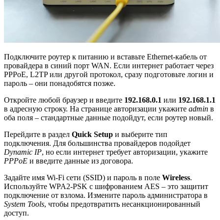
Подключите роутер к питанию и вставьте Ethernet-кабель от
провайдера в синий порт WAN. Если интернет работает через
PPPoE, L2TP или другой протокол, сразу подготовьте логин и
пароль – они понадобятся позже.
Откройте любой браузер и введите
192.168.0.1
или
192.168.1.1
в адресную строку. На странице авторизации укажите
admin
в
оба поля – стандартные данные подойдут, если роутер новый.
Перейдите в раздел
Quick Setup
и выберите тип
подключения. Для большинства провайдеров подойдет
Dynamic IP
, но если интернет требует авторизации, укажите
PPPoE
и введите данные из договора.
Задайте имя Wi-Fi сети (SSID) и пароль в поле
Wireless
.
Используйте WPA2-PSK с шифрованием AES – это защитит
подключение от взлома. Измените пароль администратора в
System Tools
, чтобы предотвратить несанкционированный
доступ.