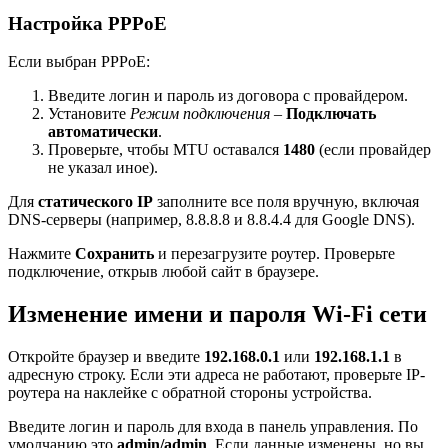
Настройка PPPoE
Если выбран PPPoE:
Введите логин и пароль из договора с провайдером.
Установите
Режим подключения
–
Подключать
автоматически
.
Проверьте, чтобы MTU оставался
1480
(если провайдер
не указал иное).
Для
статического IP
заполните все поля вручную, включая
DNS-серверы (например, 8.8.8.8 и 8.8.4.4 для Google DNS).
Нажмите
Сохранить
и перезагрузите роутер. Проверьте
подключение, открыв любой сайт в браузере.
Изменение имени и пароля Wi-Fi сети
Откройте браузер и введите
192.168.0.1
или
192.168.1.1
в
адресную строку. Если эти адреса не работают, проверьте IP-
роутера на наклейке с обратной стороны устройства.
Введите логин и пароль для входа в панель управления. По
умолчанию это
admin/admin
. Если данные изменены, но вы