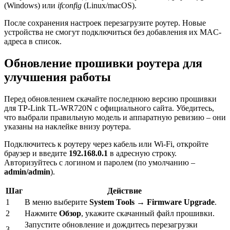
(Windows) или
ifconfig
(Linux/macOS).
После сохранения настроек перезагрузите роутер. Новые
устройства не смогут подключиться без добавления их MAC-
адреса в список.
Обновление прошивки роутера для
улучшения работы
Перед обновлением скачайте последнюю версию прошивки
для TP-Link TL-WR720N с официального сайта. Убедитесь,
что выбрали правильную модель и аппаратную ревизию – они
указаны на наклейке внизу роутера.
Подключитесь к роутеру через кабель или Wi-Fi, откройте
браузер и введите
192.168.0.1
в адресную строку.
Авторизуйтесь с логином и паролем (по умолчанию –
admin/admin
).
Шаг
Действие
1
В меню выберите
System Tools
→
Firmware Upgrade
.
2
Нажмите
Обзор
, укажите скачанный файл прошивки.
Запустите обновление и дождитесь перезагрузки
3