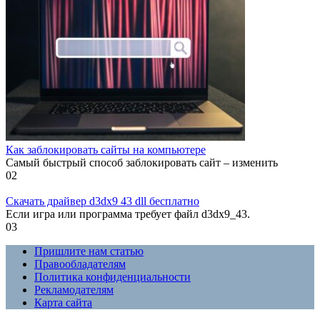
Как заблокировать сайты на компьютере
Самый быстрый способ заблокировать сайт – изменить
0
2
Скачать драйвер d3dx9 43 dll бесплатно
Если игра или программа требует файл d3dx9_43.
0
3
Пришлите нам статью
Правообладателям
Политика конфиденциальности
Рекламодателям
Карта сайта