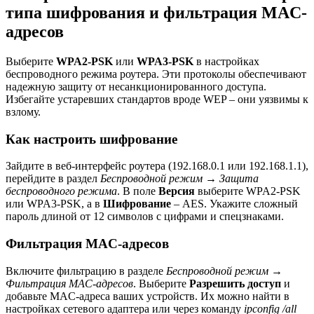
типа шифрования и фильтрация MAC-
адресов
Выберите
WPA2-PSK
или
WPA3-PSK
в настройках
беспроводного режима роутера. Эти протоколы обеспечивают
надежную защиту от несанкционированного доступа.
Избегайте устаревших стандартов вроде WEP – они уязвимы к
взлому.
Как настроить шифрование
Зайдите в веб-интерфейс роутера (192.168.0.1 или 192.168.1.1),
перейдите в раздел
Беспроводной режим → Защита
беспроводного режима
. В поле
Версия
выберите WPA2-PSK
или WPA3-PSK, а в
Шифрование
– AES. Укажите сложный
пароль длиной от 12 символов с цифрами и спецзнаками.
Фильтрация MAC-адресов
Включите фильтрацию в разделе
Беспроводной режим →
Фильтрация MAC-адресов
. Выберите
Разрешить доступ
и
добавьте MAC-адреса ваших устройств. Их можно найти в
настройках сетевого адаптера или через команду
ipconfig /all