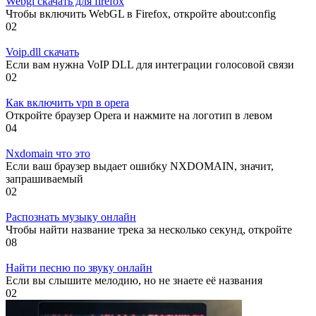
Webgl скачать для firefox
Чтобы включить WebGL в Firefox, откройте about:config
0
2
Voip.dll скачать
Если вам нужна VoIP DLL для интеграции голосовой связи
0
2
Как включить vpn в opera
Откройте браузер Opera и нажмите на логотип в левом
0
4
Nxdomain что это
Если ваш браузер выдает ошибку NXDOMAIN, значит,
запрашиваемый
0
2
Распознать музыку онлайн
Чтобы найти название трека за несколько секунд, откройте
0
8
Найти песню по звуку онлайн
Если вы слышите мелодию, но не знаете её названия
0
2