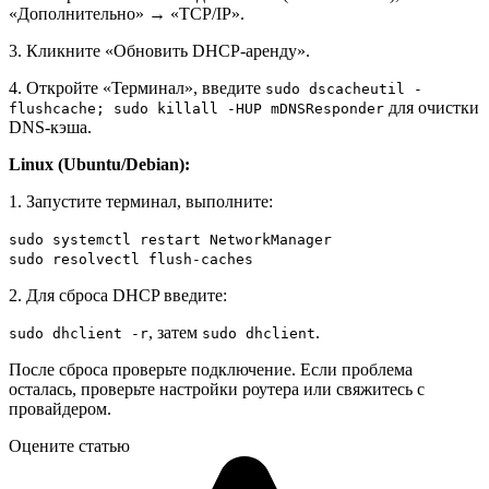
«Дополнительно» → «TCP/IP».
3. Кликните «Обновить DHCP-аренду».
4. Откройте «Терминал», введите
sudo dscacheutil -
для очистки
flushcache; sudo killall -HUP mDNSResponder
DNS-кэша.
Linux (Ubuntu/Debian):
1. Запустите терминал, выполните:
sudo systemctl restart NetworkManager
sudo resolvectl flush-caches
2. Для сброса DHCP введите:
, затем
.
sudo dhclient -r
sudo dhclient
После сброса проверьте подключение. Если проблема
осталась, проверьте настройки роутера или свяжитесь с
провайдером.
Оцените статью