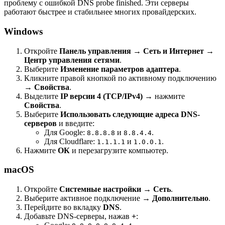
проблему с ошибкой DNS probe finished. Эти серверы
работают быстрее и стабильнее многих провайдерских.
Windows
Откройте
Панель управления
→
Сеть и Интернет
→
Центр управления сетями
.
Выберите
Изменение параметров адаптера
.
Кликните правой кнопкой по активному подключению
→
Свойства
.
Выделите
IP версии 4 (TCP/IPv4)
→ нажмите
Свойства
.
Выберите
Использовать следующие адреса DNS-
серверов
и введите:
Для Google:
и
.
8.8.8.8
8.8.4.4
Для Cloudflare:
и
.
1.1.1.1
1.0.0.1
Нажмите
ОК
и перезагрузите компьютер.
macOS
Откройте
Системные настройки
→
Сеть
.
Выберите активное подключение →
Дополнительно
.
Перейдите во вкладку
DNS
.
Добавьте DNS-серверы, нажав
+
: