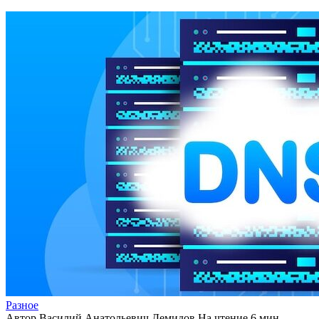
Разное
Автор
Василий Анатольевич Демидов
На чтение
6 мин