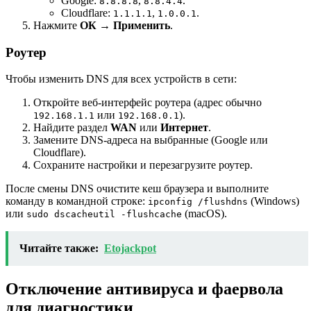
Google:
,
.
8.8.8.8
8.8.4.4
Cloudflare:
,
.
1.1.1.1
1.0.0.1
Нажмите
ОК
→
Применить
.
Роутер
Чтобы изменить DNS для всех устройств в сети:
Откройте веб-интерфейс роутера (адрес обычно
или
).
192.168.1.1
192.168.0.1
Найдите раздел
WAN
или
Интернет
.
Замените DNS-адреса на выбранные (Google или
Cloudflare).
Сохраните настройки и перезагрузите роутер.
После смены DNS очистите кеш браузера и выполните
команду в командной строке:
(Windows)
ipconfig /flushdns
или
(macOS).
sudo dscacheutil -flushcache
Читайте также:
Etojackpot
Отключение антивируса и фаервола
для диагностики