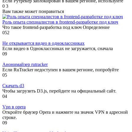
Если Рутрекер заблокирован в вашем регионе, используйте
0
3
Вам также может понравиться
Роль опыта специалистов в frontend-разработке под ключ
Что такое frontend-разработка под ключ Определение
0
52
Не открывается видео в одноклассниках
Если видео в Одноклассниках не загружается, сначала
0
9
Анонимайзер rutracker
Если RuTracker недоступен в вашем регионе, попробуйте
0
5
Скачать d3
Чтобы загрузить D3.js, перейдите на официальный сайт.
0
4
Vpn в opera
Откройте браузер Opera и нажмите на значок VPN в адресной
строке.
0
9