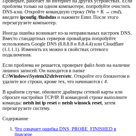
Проверьте, работает ли интернет на других устройствах. Если
проблема только на одном компьютере, попробуйте очистить
DNS-кэш. Откройте командную строку (Win + R →
cmd
),
введите
ipconfig /flushdns
и нажмите Enter. После этого
перезагрузите компьютер.
Иногда ошибка возникает из-за неправильных настроек DNS.
Вместо стандартных серверов провайдера попробуйте
использовать Google DNS (8.8.8.8 и 8.8.4.4) или Cloudflare
(1.1.1.1). Изменить их можно в свойствах сетевого
подключения.
Если проблема не решается, проверьте файл
hosts
на наличие
лишних записей. Он находится в папке
C:\Windows\System32\drivers\etc
. Откройте его блокнотом и
удалите все строки, кроме тех, что начинаются с
#
.
В крайнем случае, обновите драйверы сетевой карты или
сбросьте настройки TCP/IP. В командной строке выполните
команды:
netsh int ip reset
и
netsh winsock reset
, затем
перезагрузите систему.
Содержание
Что означает ошибка DNS_PROBE_FINISHED в
браузере