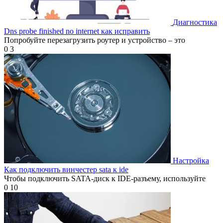
Диагностика
Dns probe finished no internet как исправить
Попробуйте перезагрузить роутер и устройство – это
0
3
Настройка
Как подключить винчестер sata к ide
Чтобы подключить SATA-диск к IDE-разъему, используйте
0
10