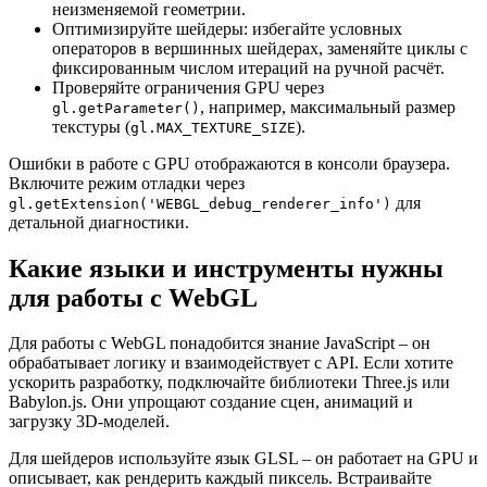
неизменяемой геометрии.
Оптимизируйте шейдеры: избегайте условных
операторов в вершинных шейдерах, заменяйте циклы с
фиксированным числом итераций на ручной расчёт.
Проверяйте ограничения GPU через
, например, максимальный размер
gl.getParameter()
текстуры (
).
gl.MAX_TEXTURE_SIZE
Ошибки в работе с GPU отображаются в консоли браузера.
Включите режим отладки через
для
gl.getExtension('WEBGL_debug_renderer_info')
детальной диагностики.
Какие языки и инструменты нужны
для работы с WebGL
Для работы с WebGL понадобится знание JavaScript – он
обрабатывает логику и взаимодействует с API. Если хотите
ускорить разработку, подключайте библиотеки Three.js или
Babylon.js. Они упрощают создание сцен, анимаций и
загрузку 3D-моделей.
Для шейдеров используйте язык GLSL – он работает на GPU и
описывает, как рендерить каждый пиксель. Встраивайте