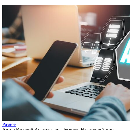
Разное
Автор
Василий Анатольевич Демидов
На чтение
7 мин