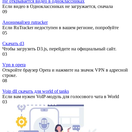
Не открывается видео в одноклассниках
Если видео в Одноклассниках не загружается, сначала
0
9
Анонимайзер rutracker
Если RuTracker недоступен в вашем регионе, попробуйте
0
5
Скачать d3
Чтобы загрузить D3.js, перейдите на официальный сайт.
0
3
Vpn в opera
Откройте браузер Opera и нажмите на значок VPN в адресной
строке.
0
8
Voip dll скачать для world of tanks
Если вам нужен VoIP-модуль для голосового чата в World
0
3