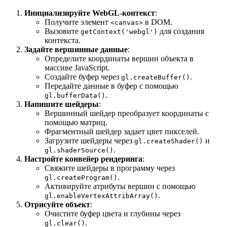
Инициализируйте WebGL-контекст
:
Получите элемент
в DOM.
<canvas>
Вызовите
для создания
getContext('webgl')
контекста.
Задайте вершинные данные
:
Определите координаты вершин объекта в
массиве JavaScript.
Создайте буфер через
.
gl.createBuffer()
Передайте данные в буфер с помощью
.
gl.bufferData()
Напишите шейдеры
:
Вершинный шейдер преобразует координаты с
помощью матриц.
Фрагментный шейдер задает цвет пикселей.
Загрузите шейдеры через
и
gl.createShader()
.
gl.shaderSource()
Настройте конвейер рендеринга
:
Свяжите шейдеры в программу через
.
gl.createProgram()
Активируйте атрибуты вершин с помощью
.
gl.enableVertexAttribArray()
Отрисуйте объект
:
Очистите буфер цвета и глубины через
.
gl.clear()