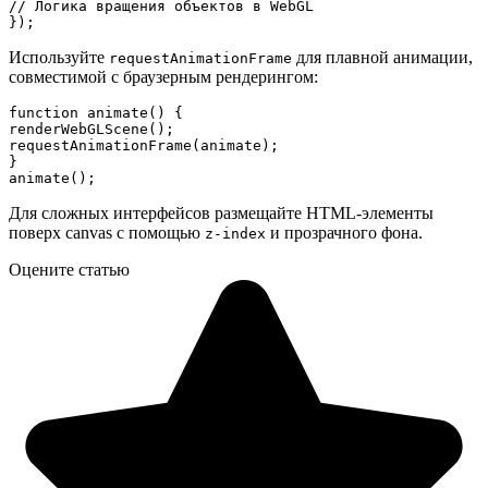
// Логика вращения объектов в WebGL

});
Используйте
для плавной анимации,
requestAnimationFrame
совместимой с браузерным рендерингом:
function animate() {

renderWebGLScene();

requestAnimationFrame(animate);

}

animate();
Для сложных интерфейсов размещайте HTML-элементы
поверх canvas с помощью
и прозрачного фона.
z-index
Оцените статью