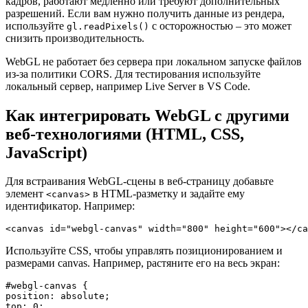
кадров, работают медленно или требуют дополнительных
разрешений. Если вам нужно получить данные из рендера,
используйте
с осторожностью – это может
gl.readPixels()
снизить производительность.
WebGL не работает без сервера при локальном запуске файлов
из-за политики CORS. Для тестирования используйте
локальный сервер, например Live Server в VS Code.
Как интегрировать WebGL с другими
веб-технологиями (HTML, CSS,
JavaScript)
Для встраивания WebGL-сцены в веб-страницу добавьте
элемент
в HTML-разметку и задайте ему
<canvas>
идентификатор. Например:
<canvas id="webgl-canvas" width="800" height="600"></ca
Используйте CSS, чтобы управлять позиционированием и
размерами canvas. Например, растяните его на весь экран:
#webgl-canvas {

position: absolute;

top: 0;
