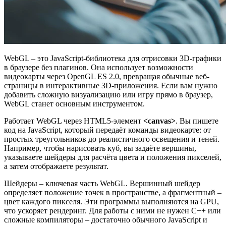
WebGL – это JavaScript-библиотека для отрисовки 3D-графики
в браузере без плагинов. Она использует возможности
видеокарты через OpenGL ES 2.0, превращая обычные веб-
страницы в интерактивные 3D-приложения. Если вам нужно
добавить сложную визуализацию или игру прямо в браузер,
WebGL станет основным инструментом.
Работает WebGL через HTML5-элемент
<canvas>
. Вы пишете
код на JavaScript, который передаёт команды видеокарте: от
простых треугольников до реалистичного освещения и теней.
Например, чтобы нарисовать куб, вы задаёте вершины,
указываете шейдеры для расчёта цвета и положения пикселей,
а затем отображаете результат.
Шейдеры – ключевая часть WebGL. Вершинный шейдер
определяет положение точек в пространстве, а фрагментный –
цвет каждого пикселя. Эти программы выполняются на GPU,
что ускоряет рендеринг. Для работы с ними не нужен C++ или
сложные компиляторы – достаточно обычного JavaScript и