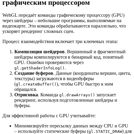
графическим процессором
WebGL передаёт команды графическому процессору (GPU)
через шейдеры – небольшие программы, выполняемые на
видеокарте. Эти команды обрабатываются параллельно, что
ускоряет рендеринг сложных сцен.
Процесс взаимодействия включает три ключевых этапа:
Компиляция шейдеров
. Вершинный и фрагментный
шейдеры компилируются в бинарный код, понятный
GPU. Ошибки проверяются через
.
gl.getShaderInfoLog()
Создание буферов
. Данные (координаты вершин, цвета,
текстуры) загружаются в видеобуферы
(
), чтобы GPU быстро к ним
gl.createBuffer()
обращался.
Отрисовка
. Команда
запускает
gl.drawArrays()
рендеринг, используя подготовленные шейдеры и
буферы.
Для эффективной работы с GPU учитывайте:
Минимизируйте пересылку данных между CPU и GPU
– используйте статические буферы (
) для
gl.STATIC_DRAW