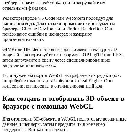
шейдеры прямо в JavaScript-код или загружайте их
отдельными файлами.
Редакторы вроде VS Code или WebStorm подойдут для
написания кода. Для отладки применяйте инструменты
браузера: Chrome DevTools или Firefox RenderDoc. Они
показывают ошибки в шейдерах и замеряют
производительность.
GIMP или Blender пригодятся для создания текстур и 3D-
моделей. Экспортируйте их в форматы OBJ, glTF или FBX,
затем загружайте в сцену через специализированные
загрузчики в библиотеках.
Если нужен экспорт в WebGL из графических редакторов,
попробуйте плагины для Unity или Unreal Engine. Они
конвертируют проекты в оптимизированный код.
Как создать и отобразить 3D-объект в
браузере с помощью WebGL
Для отрисовки 3D-объекта в WebGL подготовьте вершинные
данные и шейдеры, затем передайте их в конвейер
рендеринга. Вот как это сделать: