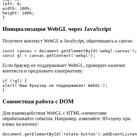
left: 0;

width: 100%;

height: 100%;

}
Инициализация WebGL через JavaScript
Получите контекст WebGL в JavaScript, обратившись к canvas:
const canvas = document.getElementById('webgl-canvas');

const gl = canvas.getContext('webgl');
Если браузер не поддерживает WebGL, проверьте наличие
контекста и предложите альтернативу:
if (!gl) {

alert('Ваш браузер не поддерживает WebGL');

}
Совместная работа с DOM
Для взаимодействия WebGL с HTML-элементами
обрабатывайте события. Например, изменяйте 3D-сцену при
клике на кнопку:
document.getElementById('rotate-button').addEventListen