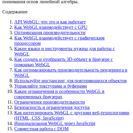
понимания основ линейной алгебры.
Содержание
API WebGL: что это и как работает
Как WebGL взаимодействует с GPU
Оптимизация производительности
Как WebGL взаимодействует с графическим
процессором
Какие языки и инструменты нужны для работы с
WebGL
Как создать и отобразить 3D-объект в браузере с
помощью WebGL
Как оптимизировать производительность рендеринга в
WebGL
Используйте инстансинг для повторяющихся объектов
Управляйте текстурами и буферами
Какие ограничения и особенности WebGL в
современных браузерах
Ограничения производительности
Безопасность и ограничения доступа
Как интегрировать WebGL с другими веб-технологиями
(HTML, CSS, JavaScript)
Инициализация WebGL через JavaScript
Совместная работа с DOM