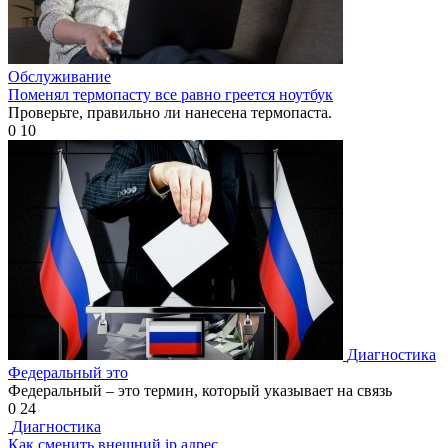
Обслуживание
Поменял термопасту все равно греется ноутбук
Проверьте, правильно ли нанесена термопаста.
0
10
Диагностика
Федеральный это
Федеральный – это термин, который указывает на связь
0
24
Диагностика
Как сменить внешний ip адрес