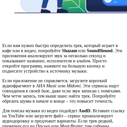
Если вам нужно быстро определить трек, который играет в
кафе или в видео, попробуйте
Shazam
или
SoundHound
. Эти
приложения анализируют звук за несколько секунд и
показывают название, исполнителя и альбом. Просто
откройте программу, нажмите на большую кнопку и
поднесите устройство к источнику музыки.
Если приложение не справляется, загрузите короткий
аудиофрагмент в
AHA Music
или
Midomi
. Эти сервисы ищут
совпадения в своей базе, даже если звук записан с помехами.
Чем четче запись, тем выше шанс найти трек. Попробуйте
обрезать шумы в начале и конце – это повысит точность.
Для поиска музыки из видео подойдет
AudD
. Вставьте ссылку
на YouTube или загрузите файл – сервис проанализирует
аудиодорожку и предложит варианты. Если трек редкий,
проверьте его на
Discogs
или
MusicBrainz
: там собраны