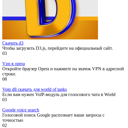
Скачать d3
Чтобы загрузить D3.js, перейдите на официальный сайт.
0
3
Vpn в opera
Откройте браузер Opera и нажмите на значок VPN в адресной
строке.
0
8
Voip dll скачать для world of tanks
Если вам нужен VoIP-модуль для голосового чата в World
0
3
Google voice search
Голосовой поиск Google распознает ваши запросы с
точностью
0
2