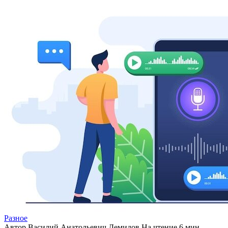
Разное
Автор
Василий Анатольевич Демидов
На чтение
6 мин