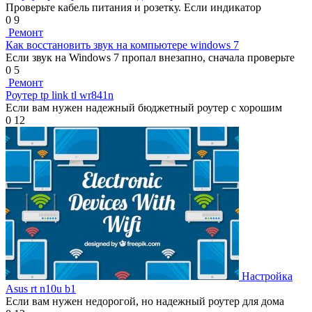
Проверьте кабель питания и розетку. Если индикатор
0
9
Ремонт
Как восстановить звук на компьютере windows 7
Если звук на Windows 7 пропал внезапно, сначала проверьте
0
5
Ремонт
Роутер tp link tl wr841n
Если вам нужен надежный бюджетный роутер с хорошим
0
12
Настройка
Asus rt n10u b1
Если вам нужен недорогой, но надежный роутер для дома