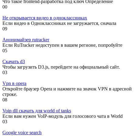
Что такое frontend-разработка под ключ Определение
0
0
Не открывается видео в одноклассниках
Если видео в Одноклассниках не загружается, сначала
0
9
Анонимайзер rutracker
Если RuTracker недоступен в вашем регионе, попробуйте
0
5
Скачать d3
Чтобы загрузить D3.js, перейдите на официальный сайт.
0
3
Vpn в opera
Откройте браузер Opera и нажмите на значок VPN в адресной
строке.
0
8
Voip dll скачать для world of tanks
Если вам нужен VoIP-модуль для голосового чата в World
0
3
Google voice search