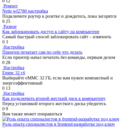
0
12
Ремонт
Netis wf2780 настройка
Подключите роутер к розетке и дождитесь, пока загорятся
0
25
Разное
Как заблокировать доступ к сайту на компьютере
Самый быстрый способ заблокировать сайт – изменить
0
3
Настройка
Принтер печатает сам по себе что делать
Если принтер начал печатать без команды, первым делом
0
28
Настройка
Emmc 32 гб
Выбирайте eMMC 32 ГБ, если вам нужен компактный и
энергоэффективный
0
13
Настройка
Как подключить второй жесткий диск к компьютеру
Перед установкой второго жесткого диска убедитесь
0
9
Вам также может понравиться
Роль опыта специалистов в frontend-разработке под ключ